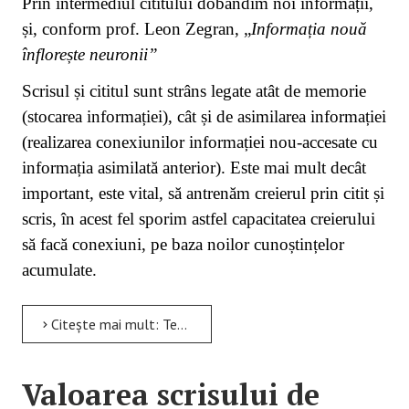
Prin intermediul cititului dobândim noi informații,
și, conform prof. Leon Zegran, „
Informația nouă
înflorește neuronii”
Scrisul și cititul sunt strâns legate atât de memorie
(stocarea informației), cât și de asimilarea informației
(realizarea conexiunilor informației nou-accesate cu
informația asimilată anterior). Este mai mult decât
important, este vital, să antrenăm creierul prin citit și
scris, în acest fel sporim astfel capacitatea creierului
să facă conexiuni, pe baza noilor cunoștințelor
acumulate.
Citește mai mult: Tehnologia și cititul
Valoarea scrisului de