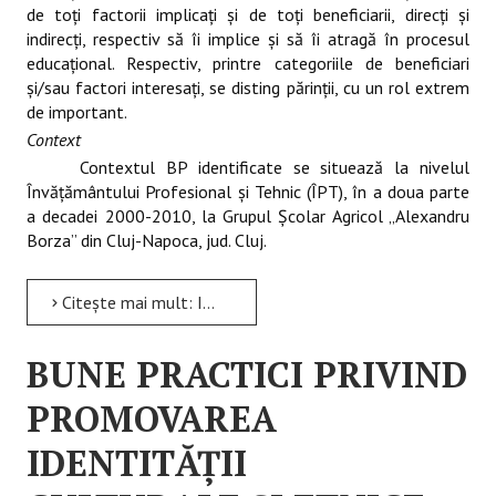
de toţi factorii implicaţi şi de toţi beneficiarii, direcţi şi
indirecţi, respectiv să îi implice şi să îi atragă în procesul
educaţional. Respectiv, printre categoriile de beneficiari
şi/sau factori interesaţi, se disting părinţii, cu un rol extrem
de important.
Context
Contextul BP identificate se situează la nivelul
Învăţământului Profesional şi Tehnic (ÎPT), în a doua parte
a decadei 2000-2010, la Grupul Şcolar Agricol „Alexandru
Borza” din Cluj-Napoca, jud. Cluj.
Citește mai mult: Implicarea beneficiarilor în implementarea mecanismelor de asigurare a calităţii. „Săptămâna...
BUNE PRACTICI PRIVIND
PROMOVAREA
IDENTITĂŢII