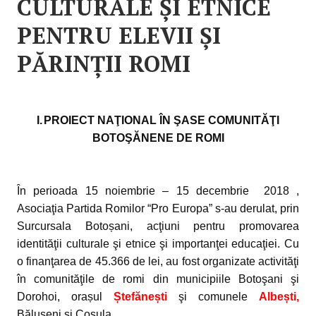
CULTURALE ŞI ETNICE
PENTRU ELEVII ȘI
PĂRINȚII ROMI
I.
PROIECT NAŢIONAL ÎN ŞASE COMUNITĂŢI
BOTOŞĂNENE DE ROMI
În perioada 15 noiembrie – 15 decembrie 2018 ,
Asociaţia Partida Romilor “Pro Europa” s-au derulat, prin
Surcursala Botoșani, acţiuni pentru promovarea
identităţii culturale şi etnice şi importanţei educaţiei. Cu
o finanţarea de 45.366 de lei, au fost organizate activităţi
în comunităţile de romi din municipiile Botoşani şi
Dorohoi, orașul
Ștefănești
şi comunele
Albești,
Bălușeni și Coșula.