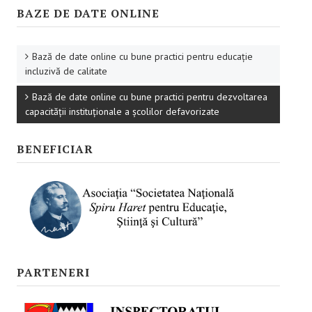
Promovare
BAZE DE DATE ONLINE
RESURSE EDUCAŢIONALE
Bază de date online cu bune practici pentru educație
Pentru educaţie incluzivă
incluzivă de calitate
Pentru management instituțional
Bază de date online cu bune practici pentru dezvoltarea
capacității instituționale a școlilor defavorizate
BUNE PRACTICI
BENEFICIAR
Pentru educație incluzivă
Pentru capacitate instituţională
ACCES BLACKBOARD
FORUM
PARTENERI
CAMPANIE ONLINE