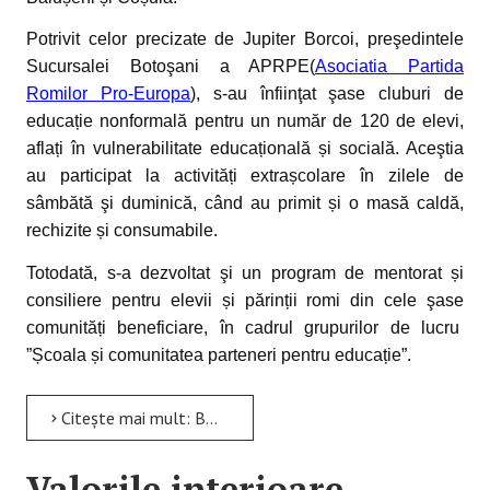
Potrivit celor precizate de Jupiter Borcoi, preşedintele
Sucursalei Botoşani a APRPE(
Asociatia Partida
Romilor Pro-Europa
), s-au înfiinţat şase cluburi de
educație nonformală pentru un număr de 120 de elevi,
aflați în vulnerabilitate educațională și socială. Aceştia
au participat la activități extrașcolare în zilele de
sâmbătă şi duminică, când au primit și o masă caldă,
rechizite și consumabile.
Totodată, s-a dezvoltat şi un program de mentorat și
consiliere pentru elevii și părinții romi din cele şase
comunități beneficiare, în cadrul grupurilor de lucru
”Școala și comunitatea parteneri pentru educație”.
Citește mai mult: BUNE PRACTICI PRIVIND PROMOVAREA IDENTITĂŢII CULTURALE ŞI ETNICE PENTRU ELEVII ȘI PĂRINȚII...
Valorile interioare,