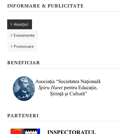
Promovare
INFORMARE & PUBLICITATE
RESURSE EDUCAŢIONALE
Anunţuri
Pentru educaţie incluzivă
Evenimente
Pentru management instituțional
Promovare
BUNE PRACTICI
BENEFICIAR
Pentru educație incluzivă
Pentru capacitate instituţională
ACCES BLACKBOARD
FORUM
PARTENERI
CAMPANIE ONLINE