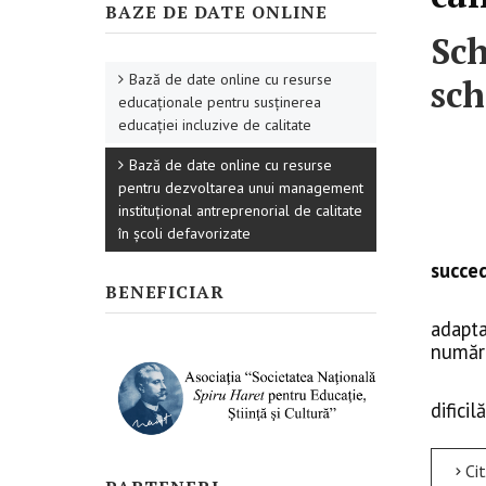
BAZE DE DATE ONLINE
Sch
Bază de date online cu resurse
sc
educaționale pentru susținerea
educației incluzive de calitate
Bază de date online cu resurse
pentru dezvoltarea unui management
instituțional antreprenorial de calitate
în școli defavorizate
succed
BENEFICIAR
adapta
număr 
difici
Citește mai