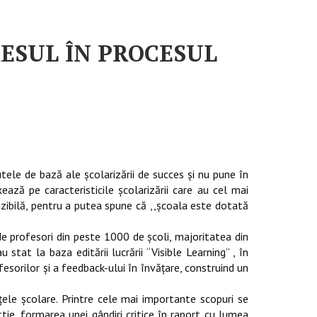
RESUL ÎN PROCESUL
le de bază ale şcolarizării de succes şi nu pune în
ează pe caracteristicile şcolarizării care au cel mai
izibilă, pentru a putea spune că ,,şcoala este dotată
fesori din peste 1000 de şcoli, majoritatea din
tat la baza editării lucrării “Visible Learning” , în
esorilor şi a feedback-ului în învăţare, construind un
nţele şcolare. Printre cele mai importante scopuri se
ttie, formarea unei gândiri critice în raport cu lumea