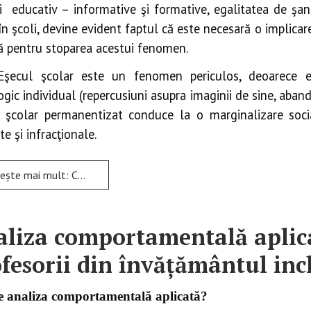
ii educativ – informative şi formative, egalitatea de şa
 în şcoli, devine evident faptul că este necesară o implicar
ă pentru stoparea acestui fenomen.
Eşecul şcolar este un fenomen periculos, deoarece e
ogic individual (repercusiuni asupra imaginii de sine, aband
l şcolar permanentizat conduce la o marginalizare soc
te şi infracţionale.
e mai mult: CAUZELE EȘECULUI ȘCOLAR
liza comportamentală aplica
fesorii din învățământul inc
te analiza comportamentală aplicată?