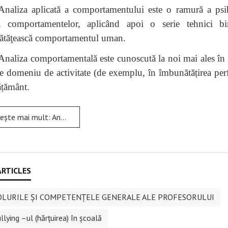
Analiza aplicată a comportamentului este o ramură a psi
a comportamentelor, aplicând apoi o serie tehnici bin
ătăţească comportamentul uman.
Analiza comportamentală este cunoscută la noi mai ales în t
ce domeniu de activitate (de exemplu, în îmbunătățirea per
ățământ.
: Analiza comportamentală aplicată – sprijin pentru profesorii din învățământul incluziv
LURILE ŞI COMPETENŢELE GENERALE ALE PROFESORULUI
lying –ul (hărțuirea) în școală