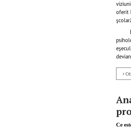
viziun
oferit
şcolar
psihol
eşecu
devian
Citeșt
Ana
pro
Ce es