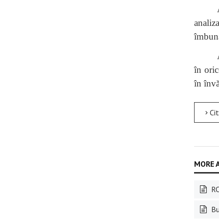
analiz
îmbun
în ori
în înv
Citește mai mult
RO
Bul