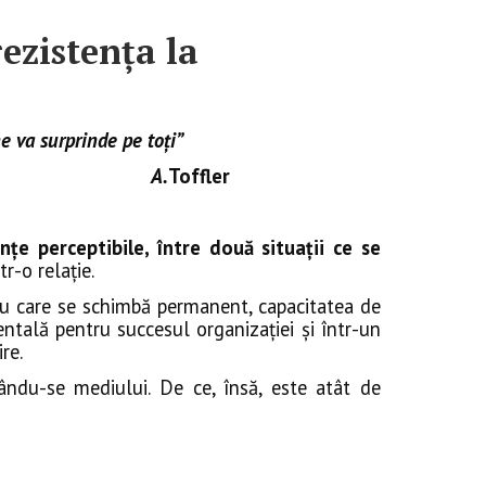
ezistența la
 ne va surprinde pe toţi”
.
Toffler
nţe perceptibile, între două situaţii ce se
tr-o relaţie.
iu care se schimbă permanent, capacitatea de
tală pentru succesul organizaţiei şi într-un
re.
ându-se mediului. De ce, însă, este atât de