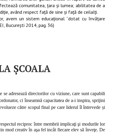
afectează comunitatea, ţara şi lumea; abilitatea de a
diţie, având respect faţă de sine şi faţă de ceilalţi.
ilor, avem un sistem educaţional “dotat cu învăţare
REI, Bucureşti 2014, pag. 36)
LA ȘCOALA
 se adresează directorilor cu viziune, care sunt capabili
ordonator, ci înseamnă capacitatea de a-i inspira, sprijini
olueze către scopul final pe care liderul îl întrevede și
respectul reciproc între membrii implicaţi şi modurile lor
 in mod creativ în aşa fel incât fiecare elev să înveţe.
De