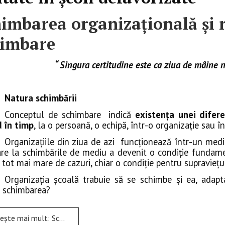
imbarea organizaţională și r
himbare
“ Singura certitudine este ca ziua de mâine
A
Natura schimbării
Conceptul de schimbare indică
existenţa unei difere
 în timp
, la o persoană, o echipă, într-o organizaţie sau în
Organizaţiile din ziua de azi funcţionează într-un med
re la schimbările de mediu a devenit o condiţie fundamen
tot mai mare de cazuri, chiar o condiţie pentru supravieţui
Organizația școală trabuie să se schimbe și ea, adapt
lă schimbarea?
 mult: Schimbarea organizaţională și rezistența la schimbare