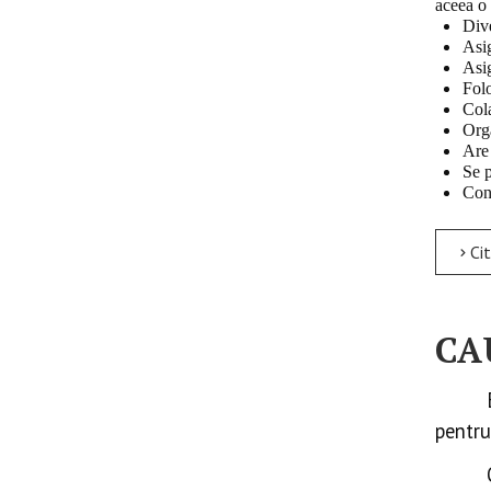
aceea o 
Dive
Asig
Asig
Folo
Cola
Orga
Are 
Se 
Cons
Citește ma
CA
pentru