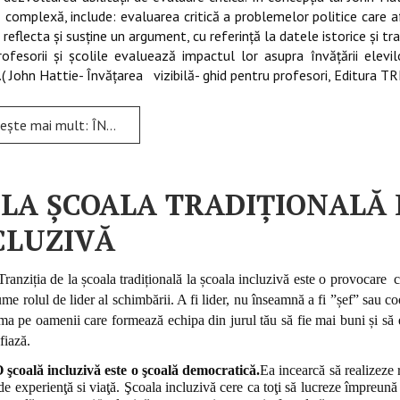
 complexă, include: evaluarea critică a problemelor politice care 
 reflecta şi susţine un argument, cu referinţă la datele istorice şi tra
ofesorii şi şcolile evaluează impactul lor asupra învăţării elev
ă”.( John Hattie- Învăţarea vizibilă- ghid pentru profesori, Editura T
ult: ÎNVĂŢAREA VIZIBILĂ ŞI PROGRESUL ÎN PROCESUL DE ÎNVĂŢARE AL ELEVILOR
 LA ȘCOALA TRADIȚIONALĂ 
CLUZIVĂ
Tranziția de la școala tradițională la școala incluzivă este o
provocare ce
ume rolul de lider al schimbării. A fi lider, nu înseamnă a fi ”șef” sau co
ma pe oamenii care formează echipa din jurul tău să fie mai buni și să ev
fiază.
 şcoală incluzivă este o şcoală democratică.
Ea incearcă să realizeze 
 de experienţă si viaţă. Şcoala incluzivă cere ca toţi să lucreze împreună