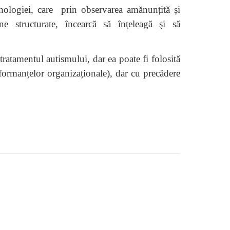
hologiei, care prin observarea amănunțită și
e structurate, încearcă să înţeleagă şi să
ratamentul autismului, dar ea poate fi folosită
formanțelor organizaționale), dar cu precădere