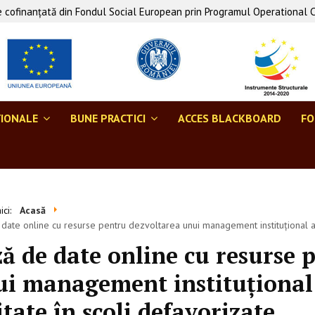
 cofinanţată din Fondul Social European prin Programul Operational 
ŢIONALE
BUNE PRACTICI
ACCES BLACKBOARD
F
aici:
Acasă
date online cu resurse pentru dezvoltarea unui management instituțional an
ă de date online cu resurse 
i management instituțional
itate în școli defavorizate