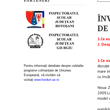
PARTENERI
ÎN
DE
1.Ce es
2. Desp
1.Ce es
discuţi
Pentru informații detaliate despre celelalte
programe cofinanțate de Uniunea
mare im
Europeană, vă invităm să
cu învăţ
vizitați
www.fonduri-ue.ro
John H
Noua Ze
2009.Lu
model d
numără 