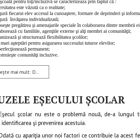
şcoală pentru toţi/incluzivă se caracterizeaza prin faptul că :
rsitatea este văzută ca o realitate;
ură fiecarui elev accesul la cunoaştere, formare de deprinderi şi informa
ură învăţarea individualizată;
seşte pregătirea şi amenajarile speciale în colaborarea dintre membrii ei
borează cu familiile, agenţiile externe şi alţi membri ai comunităţii;
nizează şi structurează flexibilitatea şcolilor;
mari aşteptări pentru asigurarea succesului tuturor elevilor;
perfecţionează permanent;
truieşte comunităţi incluzive.
i mult: DE LA ȘCOALA TRADIȚIONALĂ LA ȘCOALA INCLUZIVĂ
UZELE EȘECULUI ȘCOLAR
Eşecul şcolar nu este o problemă nouă, de-a lungul tim
 identificarea şi prevenirea acestuia.
Odată cu apariţia unor noi factori ce contribuie la acest 