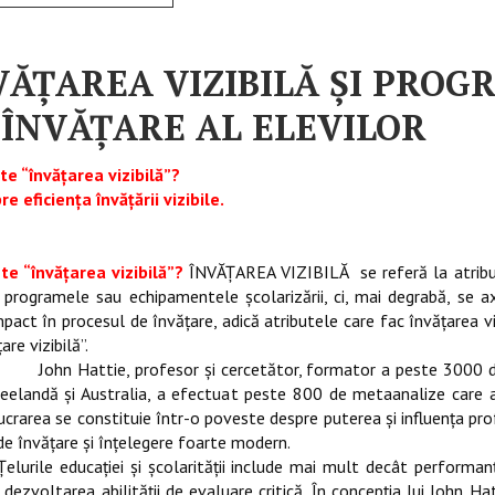
VĂŢAREA VIZIBILĂ ŞI PROG
 ÎNVĂŢARE AL ELEVILOR
te “
învăţarea vizibilă
”?
re eficienţa învăţării vizibile.
te “
învăţarea vizibilă
”?
ÎNVĂŢAREA VIZIBILĂ se referă la atribute
e programele sau echipamentele şcolarizării, ci, mai degrabă, se ax
pact în procesul de învăţare, adică atributele care fac învăţarea v
are vizibilă”.
attie, profesor şi cercetător, formator a peste 3000 de pro
elandă şi Australia, a efectuat peste 800 de metaanalize care au s
crarea se constituie într-o poveste despre puterea şi influenţa prof
e învăţare şi înţelegere foarte modern.
Ţelurile educaţiei şi şcolarităţii include mai mult decât performa
dezvoltarea abilităţii de evaluare critică. În concepţia lui John Ha