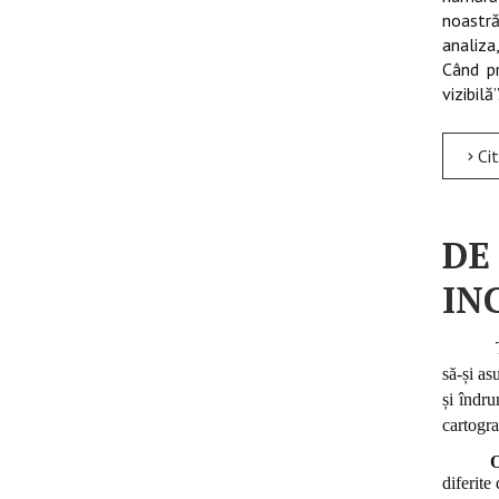
noastră
analiza,
Când pr
vizibil
Citește mai m
DE
IN
să-și as
și îndru
cartogra
O
diferite