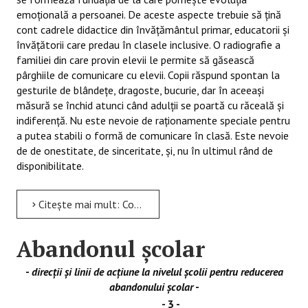
emoțională a persoanei. De aceste aspecte trebuie să țină
cont cadrele didactice din învățământul primar, educatorii și
învățătorii care predau în clasele inclusive. O radiografie a
familiei din care provin elevii le permite să găsească
pârghiile de comunicare cu elevii. Copii răspund spontan la
gesturile de blândețe, dragoste, bucurie, dar în aceeași
măsură se închid atunci când adulții se poartă cu răceală și
indiferență. Nu este nevoie de raționamente speciale pentru
a putea stabili o formă de comunicare în clasă. Este nevoie
de de onestitate, de sinceritate, și, nu în ultimul rând de
disponibilitate.
Citește mai mult: Comunicare sau instrainare? Cum putem comunica eficient in salile de clasa in contextul educatiei...
Abandonul şcolar
-
direcţii şi linii de acţiune la nivelul şcolii pentru reducerea
abandonului şcolar
-
- 3 -