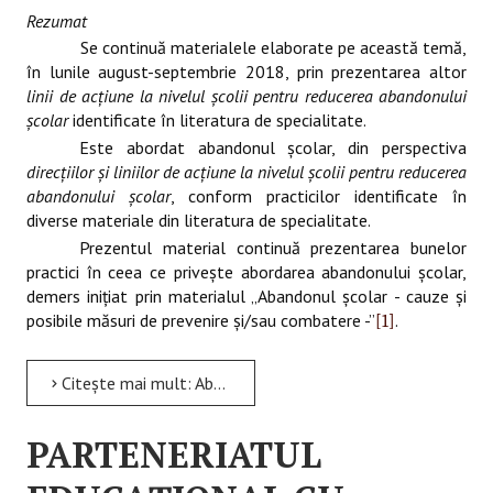
Rezumat
Se continuă materialele elaborate pe această temă,
în lunile august-septembrie 2018, prin prezentarea altor
linii
de acţiune la nivelul şcolii pentru reducerea abandonului
şcolar
identificate în literatura de specialitate.
Este abordat abandonul şcolar, din perspectiva
direcţiilor şi liniilor de acţiune la nivelul şcolii pentru reducerea
abandonului şcolar
, conform practicilor identificate în
diverse materiale din literatura de specialitate.
Prezentul material continuă prezentarea bunelor
practici în ceea ce priveşte abordarea abandonului şcolar,
demers iniţiat prin materialul „Abandonul şcolar - cauze şi
posibile măsuri de prevenire şi/sau combatere -”
.
[1]
Citește mai mult: Abandonul şcolar
PARTENERIATUL