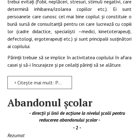
trebui evitaţi (fobii, neplăceri, stresuri, stimuli negativi, care
determină inhibarea/izolarea copiilor etc.). Ei sunt
persoanele care cunosc cel mai bine copilul şi constituie o
bună sursă de consultanţă pentru cei care lucrează cu copiii
lor (cadre didactice, specialişti –medici, kinetoterapeuţi,
defectologi, ergoterapeuţi etc.) şi sunt principalii susţinători
ai copilului.
Părinţii trebuie să se implice în activitatea copilului în afara
casei şi să-i încurajeze şi pe ceilalţi părinţi să se alăture.
Citește mai mult: PARTENERIATUL EDUCAŢIONAL CU FAMILIA PENTRU SPRIJINIREA COPIILOR CU DIZABILITĂŢI – IMPLICARE,...
Abandonul şcolar
-
direcţii şi linii de acţiune la nivelul şcolii pentru
reducerea abandonului şcolar
-
- 2 -
Rezumat