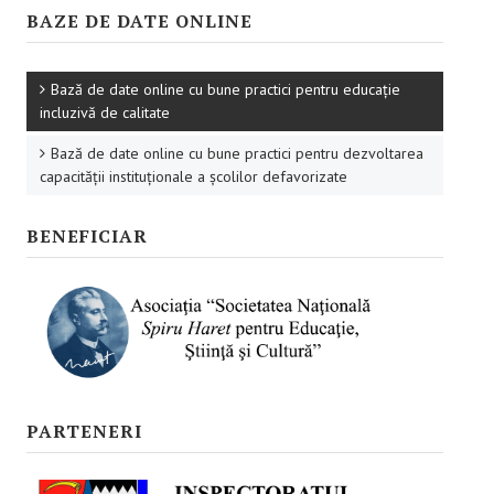
Promovare
BAZE DE DATE ONLINE
RESURSE EDUCAŢIONALE
Bază de date online cu bune practici pentru educație
Pentru educaţie incluzivă
incluzivă de calitate
Pentru management instituțional
Bază de date online cu bune practici pentru dezvoltarea
capacității instituționale a școlilor defavorizate
BUNE PRACTICI
BENEFICIAR
Pentru educație incluzivă
Pentru capacitate instituţională
ACCES BLACKBOARD
FORUM
PARTENERI
CAMPANIE ONLINE