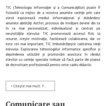
TIC (Tehnologia Informației și a Comunicațiilor) poate fi
folosită ca mijloc de a rezolva anumite cerinţe prin care
elevii explorează mediul informațional și dobândesc
anumite abilităţi. Astfel, procesul de învăţare devine din ce
în ce mai personalizat, individualizat şi centrat pe
necesitățile elevului. TIC promovează accesul fizic la
resurse, crește motivația, facilitează colaborarea, dar ce
este cel mai important, TIC îmbunătățește calitatea vieții
elevului. Explorarea tehnologiilor informatice specifice și
deprinderea utilizării și promovării acestora în rândul
elevilor cu cerințe speciale trebuie să facă parte din planul
de dezvoltare profesională pentru orice cadru didactic.
Citește mai mult: Folosirea cititorului de ecran (naratorului) în procesul de învăţare a copiilor cu deficiențe de...
Comunicare sau