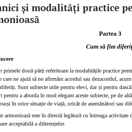
nici și modalități practice 
monioasă
Partea 3
Cum să fim diferiț
ducere
n primele două părți referitoare la modalitățile practice p
 care ne ajută să ne afirmăm acordul sau dezacordul, acum
diferiți. Sunt subiecte utile pentru elevi, dar și pentru dascăl
vi pentru a aborda în mod elegant aceste subiecte, pe de altă
însuși în orice situație de viață, oricât de asemănători sau dife
e armonioasă este în directă legătură cu întreaga activitate d
are acceptabilă a diferențelor.