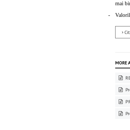
mai bi
-
Valoril
Citește mai m
RE
Pro
PR
Pr