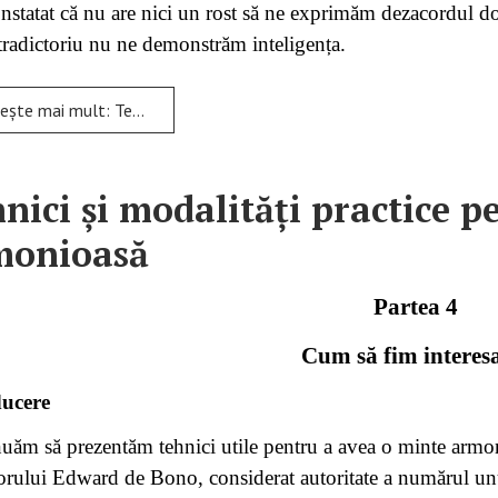
statat că nu are nici un rost să ne exprimăm dezacordul doar
tradictoriu nu ne demonstrăm inteligența.
ult: Tehnici și modalități practice pentru a avea o minte armonioasă
nici și modalități practice 
monioasă
Partea 4
Cum să fim interes
ducere
uăm să prezentăm tehnici utile pentru a avea o minte armoni
orului Edward de Bono, considerat autoritate a numărul unu