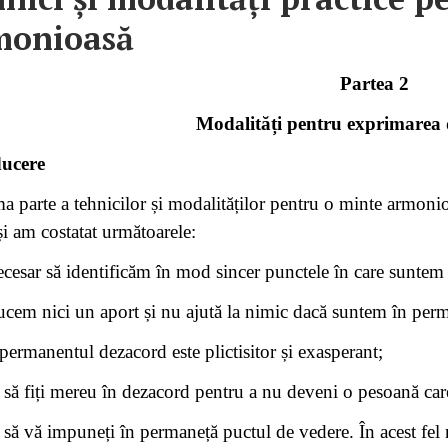
monioasă
Partea 2
Modalități pentru exprimarea 
ducere
ma parte a tehnicilor și modalităților pentru o minte armoni
și am costatat următoarele:
ecesar să identificăm în mod sincer punctele în care suntem 
cem nici un aport și nu ajută la nimic dacă suntem în per
 permanentul dezacord este plictisitor și exasperant;
i să fiți mereu în dezacord pentru a nu deveni o pesoană car
i să vă impuneți în permaneță puctul de vedere. În acest fel