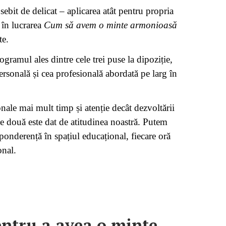
bit de delicat – aplicarea atât pentru propria
 în lucrarea
Cum să avem o minte armonioasă
te.
gramul ales dintre cele trei puse la dipoziție,
ersonală și cea profesională abordată pe larg în
nale mai mult timp și atenție decât dezvoltării
ele două este dat de atitudinea noastră. Putem
onderență în spațiul educațional, fiecare oră
onal.
pentru a avea o minte