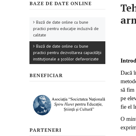
BAZE DE DATE ONLINE
Teh
ar
Bază de date online cu bune
practici pentru educație incluzivă de
calitate
Bază de date online cu bune
practici pentru dezvoltarea capacității
instituționale a școlilor defavorizate
Intro
Dacă î
BENEFICIAR
metode
să fim 
pe ele
fie el 
O mint
exprim
PARTENERI