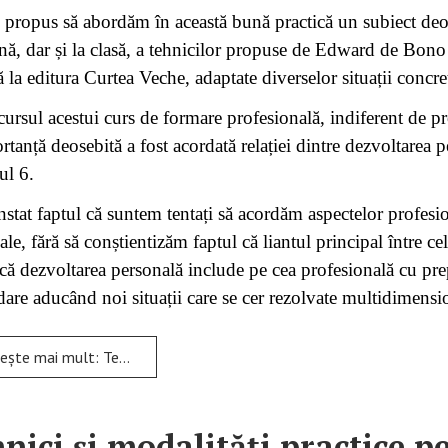
propus să abordăm în această bună practică un subiect deose
nă, dar și la clasă, a tehnicilor propuse de Edward de Bono
 la editura Curtea Veche, adaptate diverselor situații concre
cursul acestui curs de formare profesională, indiferent de pro
rtanță deosebită a fost acordată relației dintre dezvoltarea p
l 6.
nstat faptul că suntem tentați să acordăm aspectelor profesio
ale, fără să conștientizăm faptul că liantul principal între c
că dezvoltarea personală include pe cea profesională cu prep
dare aducând noi situații care se cer rezolvate multidimensi
ult: Tehnici și modalități practice pentru a avea o minte armonioasă
nici și modalități practice 