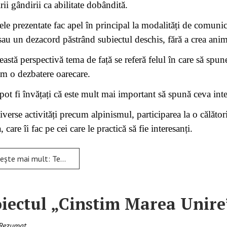
rii gândirii ca abilitate dobândită.
le prezentate fac apel în principal la modalități de comuni
sau un dezacord păstrând subiectul deschis, fără a crea anim
eastă perspectivă tema de față se referă felul în care să sp
ăm o dezbatere oarecare.
 pot fi învățați că este mult mai important să spună ceva int
iverse activități precum alpinismul, participarea la o călător
, care îi fac pe cei care le practică să fie interesanți.
ult: Tehnici și modalități practice pentru a avea o minte armonioasă
iectul „Cinstim Marea Unire
Rezumat