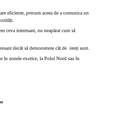
care eficiente, precum aceea de a comunica un
ozități.
unem ceva interesant, nu neapărat cum să
eresant decât să demonstreze cât de isteți sunt.
ie în zonele exotice, la Polul Nord sau în
”