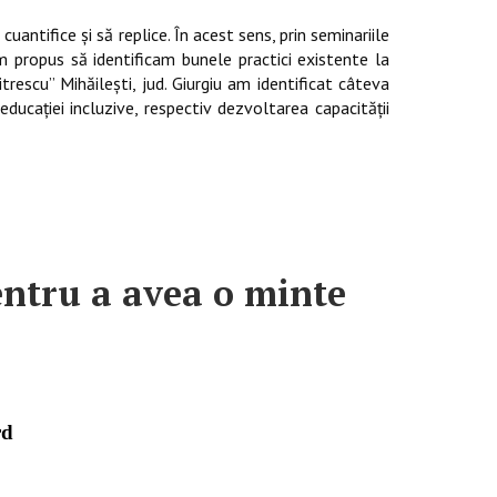
cuantifice şi să replice. În acest sens, prin seminariile
am propus să identificam bunele practici existente la
itrescu” Mihăileşti, jud. Giurgiu am identificat câteva
ducaţiei incluzive, respectiv dezvoltarea capacității
pentru a avea o minte
rd