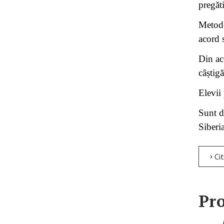
pregăti
Metode
acord 
Din ac
câștig
Elevii
Sunt d
Siberia
Citește mai m
Pro