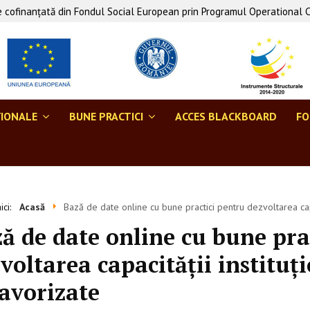
 cofinanţată din Fondul Social European prin Programul Operational 
ŢIONALE
BUNE PRACTICI
ACCES BLACKBOARD
F
aici:
Acasă
Bază de date online cu bune practici pentru dezvoltarea capa
ă de date online cu bune pra
voltarea capacității instituți
avorizate