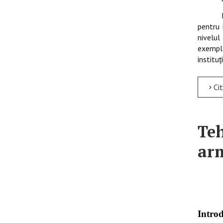
pentru 
nivelul
exemple
institu
Citește 
Teh
ar
Intro