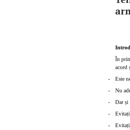
ar
Intro
În pri
acord 
-
Este n
-
Nu adu
-
Dar și
-
Evitaț
-
Evitaț