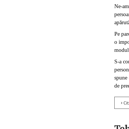
Ne-am 
persoa
apărută
Pe par
o impo
modulu
S-a co
person
spune 
de pre
Citește mai m
Teh