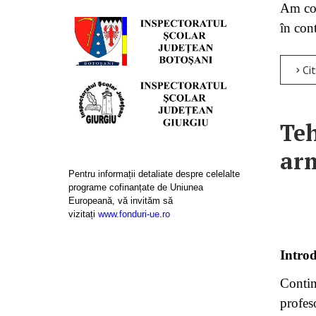
Am con
în con
Citește mai m
Teh
ar
Pentru informații detaliate despre celelalte
programe cofinanțate de Uniunea
Europeană, vă invităm să
vizitați
www.fonduri-ue.ro
Intro
Contin
profes