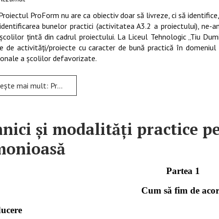
Proiectul ProForm nu are ca obiectiv doar să livreze, ci să identifice, 
identificarea bunelor practici (activitatea A3.2 a proiectului), ne-
 şcolilor ţintă din cadrul proiectului. La Liceul Tehnologic „Tiu Dum
 de activităţi/proiecte cu caracter de bună practică în domeniul e
ționale a școlilor defavorizate.
mai mult: Proiectul „Cinstim Marea Unire”
nici și modalități practice 
monioasă
Partea 1
Cum să fim de aco
ducere