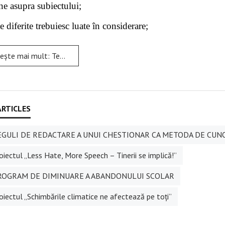
ne asupra subiectului;
e diferite trebuiesc luate în considerare;
ult: Tehnici și modalități practice pentru a avea o minte armonioasă
GULI DE REDACTARE A UNUI CHESTIONAR CA METODA DE CUN
iectul „Less Hate, More Speech – Tinerii se implică!”
OGRAM DE DIMINUARE A ABANDONULUI SCOLAR
oiectul „Schimbările climatice ne afectează pe toţi”