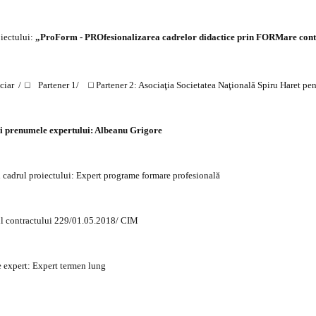
oiectului:
„ProForm - PROfesionalizarea cadrelor didactice prin FORMare con
ciar
/
Partener 1/
Partener 2: Asociaţia Societatea Naţională Spiru Haret pen
i prenumele expertului: Albeanu Grigore
n cadrul proiectului: Expert programe formare profesională
pul contractului 229/01.05.2018/ CIM
 expert: Expert termen lung