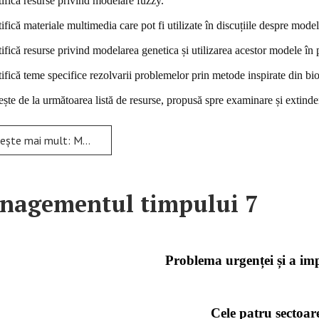
tifică resurse privind modelare fuzzy.
ifică materiale multimedia care pot fi utilizate în discuțiile despre mode
ifică resurse privind modelarea genetica și utilizarea acestor modele în 
tifică teme specifice rezolvarii problemelor prin metode inspirate din bio
ște de la următoarea listă de resurse, propusă spre examinare și extinde
ai mult: Modele ale inteligenței computaționale
nagementul timpului 7
Problema urgenței și a im
Cele patru sectoar