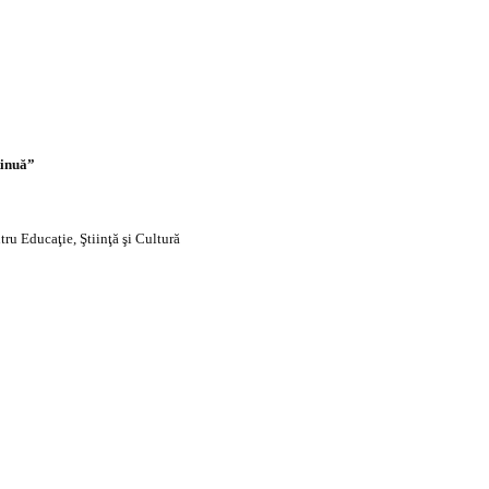
tinuă”
tru Educaţie, Ştiinţă şi Cultură