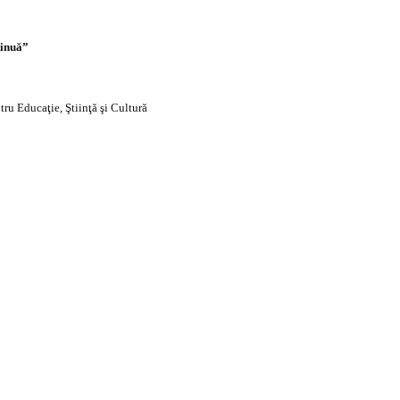
tinuă”
tru Educaţie, Ştiinţă şi Cultură