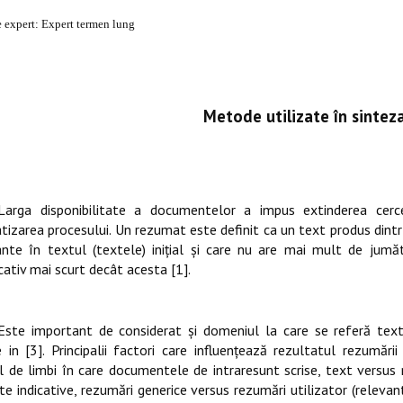
 expert: Expert termen lung
Metode utilizate în sinteza
Larga disponibilitate a documentelor a impus extinderea cerce
izarea procesului. Un rezumat este definit ca un text produs dintr
nte în textul (textele) inițial și care nu are mai mult de jumă
cativ mai scurt decât acesta [1].
Este important de considerat şi domeniul la care se referă te
e in [3]. Principalii factori care influenţează rezultatul rezumării
 de limbi în care documentele de intraresunt scrise, text versu
e indicative, rezumări generice versus rezumări utilizator (relevant