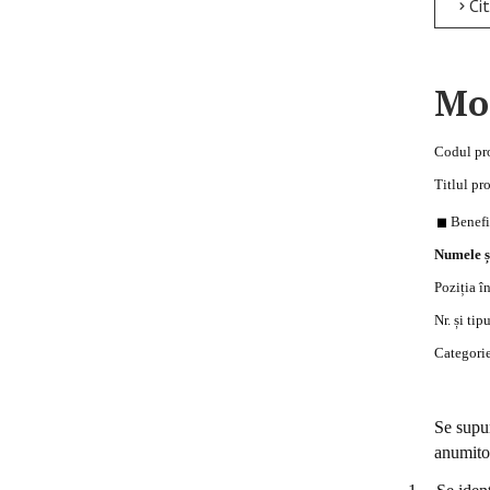
Citește mai mult
Mod
Codul pr
Titlul pr
Benefici
Numele ș
Poziția î
Nr. și ti
Categorie
Se supun
anumitor