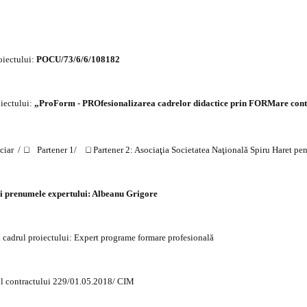
oiectului:
POCU/73/6/6/108182
oiectului:
„ProForm - PROfesionalizarea cadrelor didactice prin FORMare con
ciar
/
Partener 1/
Partener 2: Asociaţia Societatea Naţională Spiru Haret pen
i prenumele expertului: Albeanu Grigore
n cadrul proiectului: Expert programe formare profesională
pul contractului 229/01.05.2018/ CIM