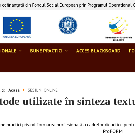
 cofinanţată din Fondul Social European prin Programul Operational 
ŢIONALE
BUNE PRACTICI
ACCES BLACKBOARD
F
aici:
Acasă
SESIUNI ONLINE
ode utilizate în sinteza text
ne practici privind formarea profesională a cadrelor didactice pentr
ProFORM