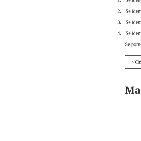
1.
Se iden
2.
Se ident
3.
Se ident
4.
Se iden
Se porne
Citește m
Ma