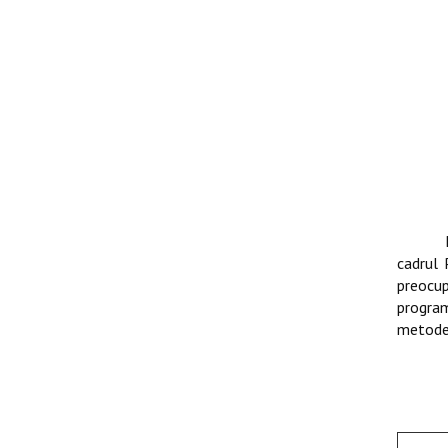
cadrul 
preocup
programe
metode 