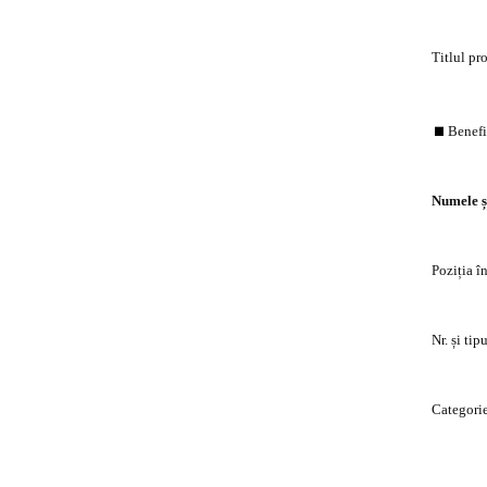
Titlul pr
Benefi
Numele ș
Poziția î
Nr. și ti
Categorie