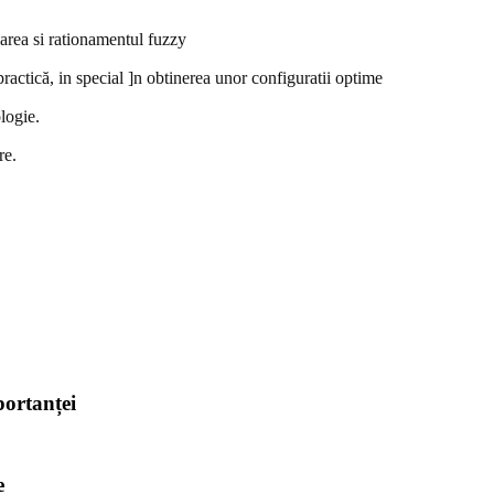
larea si rationamentul fuzzy
practică, in special ]n obtinerea unor configuratii optime
logie.
re.
portanței
e