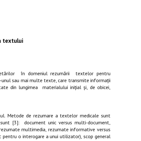
 textului
tărilor
în domeniul rezumării
textelor pentru
-unul sau mai multe texte, care transmite informații
tate din lungimea
materialului inițial și, de obicei,
xtul. Metode de rezumare a textelor medicale sunt
 sunt [3]:
document unic versus multi-document,
s rezumate multimedia, rezumate informative versus
 pentru o interogare a unui utilizator), scop general