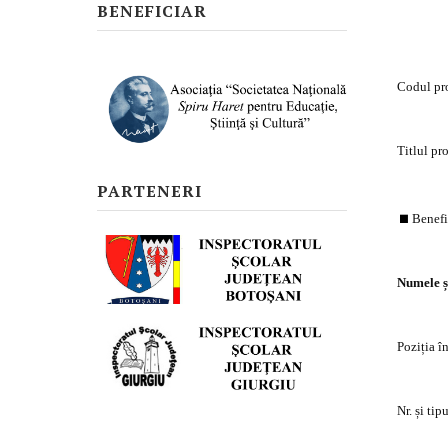
BENEFICIAR
Codul pr
Titlul pr
PARTENERI
Benefi
Numele ș
Poziția î
Nr. și ti