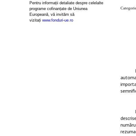
Pentru informații detaliate despre celelalte
Categorie
programe cofinanțate de Uniunea
Europeană, vă invităm să
vizitați
www.fonduri-ue.ro
automat
importa
semnifi
descris
numărul
rezumat