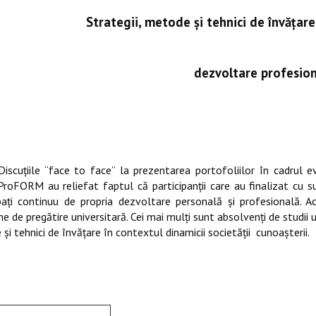
Strategii, metode şi tehnici de învăţa
dezvoltare profesion
Discuţiile “face to face” la prezentarea portofoliilor în cadrul 
ProFORM au reliefat faptul că participanţii care au finalizat cu
aţi continuu de propria dezvoltare personală şi profesională. A
 de pregătire universitară. Cei mai mulţi sunt absolvenţi de studii un
şi tehnici de învăţare în contextul dinamicii societăţii
cunoaşterii.