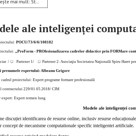
: Strategii, metode şi tehnici de învăţare independentă pentru dezvoltare profesională
ele ale inteligenței comput
oiectului:
POCU/73/6/6/108182
oiectului:
„ProForm - PROfesionalizarea cadrelor didactice prin FORMare con
ar / Partener 1/ Partener 2: Asociaţia Societatea Naţională Spiru Haret pentru
i prenumele expertului: Albeanu Grigore
n cadrul proiectului: Expert programe formare profesională
pul contractului 229/01.05.2018/ CIM
 expert: Expert termen lung
Modele ale inteligenței co
e discuției identificarea de resurse online, inclusiv resurse educaționale 
 concept de mecanisme computationale specific inteligentei artificiale.