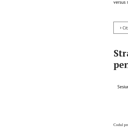
versus s
Citește 
Str
pen
Sesiu
Codul pr