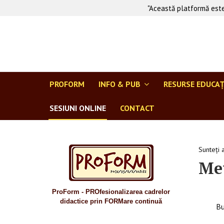
"Această platformă este
PROFORM
INFO & PUB
RESURSE EDUCA
SESIUNI ONLINE
CONTACT
Sunteți 
Met
ProForm - PROfesionalizarea cadrelor
didactice prin FORMare continuă
Bu