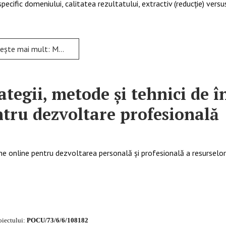
pecific domeniului, calitatea rezultatului, extractiv (reducţie) versus
mai mult: Metode utilizate în sinteza textului
ategii, metode şi tehnici de
tru dezvoltare profesională
ne online pentru dezvoltarea personală și profesională a resurselo
oiectului:
POCU/73/6/6/108182