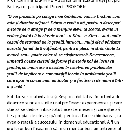
Botoșani - participant Proiect PROFORM
”O voi prezenta pe colega mea Grădinaru vanciu Cristina care
este și director adjunct. Dânsa a venit astă, pentru a descoperi
metode de a atrage și de a menține elevii la școală, având în
vedere faptul că la clasele mari… a XI-a… a XII-a… sunt multe
cazuri de retrageri de la școală, întrucât… mulți elevi părăsesc
această formă de învățământ, pentru a pleca în străinătate la
muncă sau… poate chiar să se căsătorească. De asemenea,
urmează aceste cursuri de forme și metode noi de lucru cu
familia, de implicare a acesteia în rezolvarea problemelor
școlii, de implicare a comunității locale în problemele școlii
care apar în cursul unui an școlar și a fiecărei zi de muncă într-
o școală.”
Robdarea, Creativitatea și Responsabilitatea în activitățile
didactice sunt atu-urile unui professor experimentat și care
știe să se dedice, intru-totul, acestei meserii și care știe să
fie apropiat de elevi și părinți, pentru a face schimbarea și a
avea o rețetă a succesului în domeniul educational. A fi un
profesor bun înseamnă să fii un mentor bun, un antrenor al