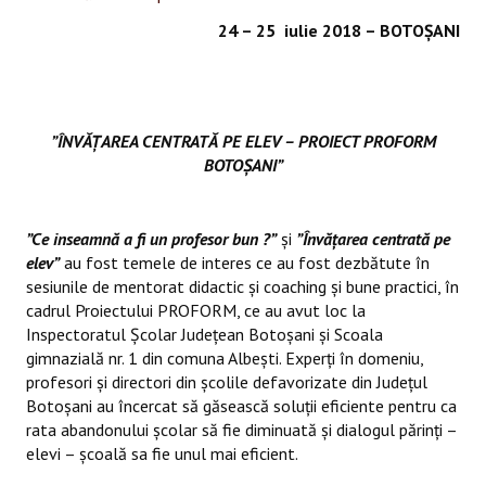
24 – 25 iulie 2018 – BOTOȘANI
”ÎNVĂȚAREA CENTRATĂ PE ELEV – PROIECT PROFORM
BOTOȘANI”
”Ce inseamnă a fi un profesor bun ?”
și
”Învățarea centrată pe
elev”
au fost temele de interes ce au fost dezbătute în
sesiunile de mentorat didactic și coaching și bune practici, în
cadrul Proiectului PROFORM, ce au avut loc la
Inspectoratul Școlar Județean Botoșani și Scoala
gimnazială nr. 1 din comuna Albești. Experți în domeniu,
profesori și directori din școlile defavorizate din Județul
Botoșani au încercat să găsească soluții eficiente pentru ca
rata abandonului școlar să fie diminuată și dialogul părinți –
elevi – școală sa fie unul mai eficient.