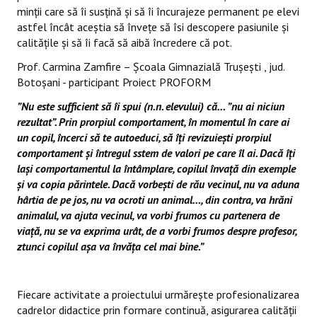
minții care să îi susțină și să îi încurajeze permanent pe elevi
astfel încât aceștia să învețe să îsi descopere pasiunile și
calitățile și să îi facă să aibă încredere că pot.
Prof. Carmina Zamfire – Școala Gimnazială Trușești , jud.
Botoșani - participant Proiect PROFORM
”Nu este sufficient să îi spui (n.n. elevului) că… ”nu ai niciun
rezultat”. Prin prorpiul comportament, în momentul în care ai
un copil, încerci să te autoeduci, să îți revizuiești prorpiul
comportament și întregul sstem de valori pe care îl ai. Dacă îți
lași comportamentul la întâmplare, copilul învață din exemple
și va copia părintele. Dacă vorbești de rău vecinul, nu va aduna
hârtia de pe jos, nu va ocroti un animal…, din contra, va hrăni
animalul, va ajuta vecinul, va vorbi frumos cu partenera de
viață, nu se va exprima urât, de a vorbi frumos despre profesor,
ztunci copilul așa va învăța cel mai bine.”
Fiecare activitate a proiectului urmărește profesionalizarea
cadrelor didactice prin formare continuă, asigurarea calității