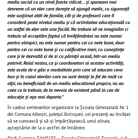
mediu social cu un nivel foarte ridicat… și spuneam mai
devreme că un elev care dorește să ajungă medic, cu siguranță
este susțiinut atât de familie, cât și de profesorii care îl
consideră peste nivelul mediu și că activitatea educațională cu
un astfel de elev este una facilă. Nu trebuie să ne imaginăm ci
trebuie să acceptăm faptul că învățământul nu este numai
pentru olimpici, nu este numai pentru cei cu note bune, doar
pentru cei cu note bune și cu calificative mari, cu cunoștințe
care și le dezvoltă zi de zi cu părinții acasă, într-un mediu
potrivit. Rolul nostru, ca și coordonatori ai acestor activități,
este acela de a găsi o modalitate prin care să aducem ceva
bun și în cazul elevilor care nu sunt dotați la fel de mult ca
alții, nu beneficiază de un mediu educational propice, nu au
ceea ce le trebuie, de la nevoia de existent până la cea de
educație și așa mai departe.”
În cadrul seminariilor organizate la Școala Gimnazială Nr. 1
din Comuna Albești, județul Botoșani, cei prezenți au învățat
să se cunoască și să-și împărtășească, unul altuia,
așteptările de la o astfel de întâlnire.
Prof. Carmina ZAMFIRE – Școala Gimnazială Trușești , jud.