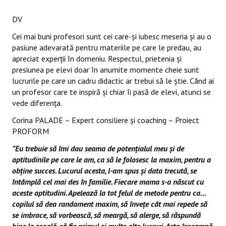
DV
Cei mai buni profesori sunt cei care-şi iubesc meseria şi au o
pasiune adevarată pentru materiile pe care le predau, au
apreciat experții în domeniu. Respectul, prietenia şi
presiunea pe elevi doar în anumite momente cheie sunt
lucrurile pe care un cadru didactic ar trebui să le ştie. Când ai
un profesor care te inspiră şi chiar îi pasă de elevi, atunci se
vede diferenţa.
Corina PALADE – Expert consiliere și coaching – Proiect
PROFORM
”Eu trebuie să îmi dau seama de potențialul meu și de
aptitudinile pe care le am, ca să le folosesc la maxim, pentru a
obține succes. Lucurul acesta, l-am spus și data trecută, se
întâmplă cel mai des în familie. Fiecare mama s-a născut cu
aceste aptitudini. Apelează la tot felul de metode pentru ca…
copilul să dea randament maxim, să învețe cât mai repede să
se imbrace, să vorbească, să meargă, să alerge, să răspundă
bine la școală, să fie primul și multe alte lucruri. Asta înseamnă