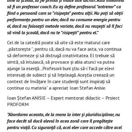
să fi un professor coach. Eu aș define profesorul ”antrenor” ca
fiind o persoană care se ”risipește” pentru alții. Nu poți să obții
performanța pentru un elev, dacă nu consume energie pentru
el, dacă nu folosești metode variate, dacă nu reușești să îl faci
să vină la școală, dacă nu te ”risipești” pentru el.”
Cel de la catedră poate să uite că este maturul care
„păstorește ”, pentru că, dacă nu va face asta, va continua
să deformeze și să distrugă creativitatea. El trebuie să
simtă, să intuiască, să provoace și abia atunci va putea
ajunge la esență. „Profesorii buni ştiu să-i facă pe elevi
interesaţi de subiect şi să înţeleagă. Aceştia creează un
context de învăţare în care studenţii sunt inspiraţi să
continue cu materia” a apreciat Ioan Stefan Anisie.
Ioan Ștefan ANISIE – Expert mentorat didactic – Proiect
PROFORM
”Abordarea aceasta, de la mono la inter și pluridisciplinar, nu
face decât să ducă elevul în acea zonă care îl pregătește
pentru viață. Cu siguranță că, acel elev care accede către acel