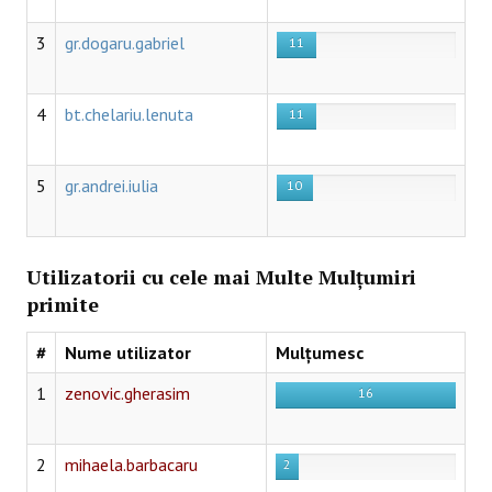
3
gr.dogaru.gabriel
11
4
bt.chelariu.lenuta
11
5
gr.andrei.iulia
10
Utilizatorii cu cele mai Multe Mulțumiri
primite
#
Nume utilizator
Mulțumesc
1
zenovic.gherasim
16
2
mihaela.barbacaru
2