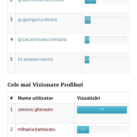
3
gr.georgescu.dorina
18
4
gr.cacaleteanu.loredana
14
5
bt.amariei.vieritei
14
Cele mai Vizionate Profiluri
#
Nume utilizator
Vizualizări
1
zenovic.gherasim
49
2
mihaela.barbacaru
12