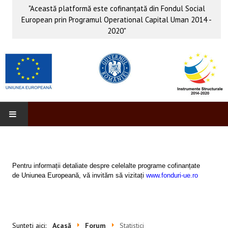
"Această platformă este cofinanţată din Fondul Social
European prin Programul Operational Capital Uman 2014 -
2020"
PROFORM
INFO & PUB
Pentru informații detaliate despre celelalte programe cofinanțate
de Uniunea Europeană, vă invităm să vizitați
www.fonduri-ue.ro
Anunţuri
Evenimente
Sunteți aici:
Acasă
Forum
Statistici