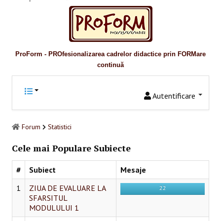
Promovare
RESURSE EDUCAŢIONALE
Pentru educaţie incluzivă
ProForm - PROfesionalizarea cadrelor didactice prin FORMare
continuă
Pentru management instituțional
BUNE PRACTICI
Autentificare
Pentru educație incluzivă
Forum
Statistici
Pentru capacitate instituţională
Cele mai Populare Subiecte
ACCES BLACKBOARD
#
Subiect
Mesaje
FORUM
1
ZIUA DE EVALUARE LA
22
SFARSITUL
CAMPANIE ONLINE
MODULULUI 1