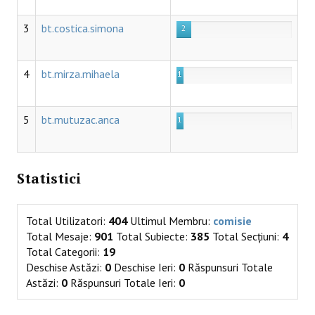
3
bt.costica.simona
2
4
bt.mirza.mihaela
1
5
bt.mutuzac.anca
1
Statistici
Total Utilizatori:
404
Ultimul Membru:
comisie
Total Mesaje:
901
Total Subiecte:
385
Total Secțiuni:
4
Total Categorii:
19
Deschise Astăzi:
0
Deschise Ieri:
0
Răspunsuri Totale
Astăzi:
0
Răspunsuri Totale Ieri:
0