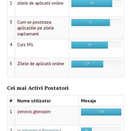
2
zilele de aplicatii online
18
SESIUNI ONLINE
CONTACT
3
Cum se posteaza
17
aplicatiile pe zilele
saptamanii
4
Curs M1
16
5
Zilele de aplicatii online
14
Cei mai Activi Postatori
#
Nume utilizator
Mesaje
1
zenovic.gherasim
130
2
gr.adomnicai.florentina
35