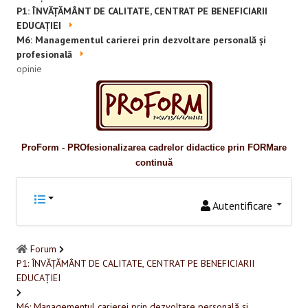
Promovare
P1: ÎNVĂȚĂMÂNT DE CALITATE, CENTRAT PE BENEFICIARII
EDUCAȚIEI
RESURSE EDUCAŢIONALE
M6: Managementul carierei prin dezvoltare personală și
profesională
Pentru educaţie incluzivă
opinie
Pentru management instituțional
BUNE PRACTICI
ProForm - PROfesionalizarea cadrelor didactice prin FORMare
Pentru educație incluzivă
continuă
Pentru capacitate instituţională
Autentificare
ACCES BLACKBOARD
Forum
FORUM
P1: ÎNVĂȚĂMÂNT DE CALITATE, CENTRAT PE BENEFICIARII
EDUCAȚIEI
CAMPANIE ONLINE
M6: Managementul carierei prin dezvoltare personală și