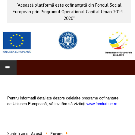
"Această platformă este cofinanţată din Fondul Social
European prin Programul Operational Capital Uman 2014 -
2020"
PROFORM
INFO & PUB
Pentru informații detaliate despre celelalte programe cofinanțate
de Uniunea Europeană, vă invităm să vizitați
www.fonduri-ue.ro
Anunţuri
Evenimente
Sunteți aici:
Acasă
Forum