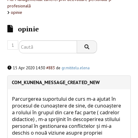
SESIUNI ONLINE
profesională
opinie
CONTACT
opinie
1
15 Apr 2020 14:30
#883
de
gr.mititelu.elena
COM_KUNENA_MESSAGE_CREATED_NEW
Parcurgerea suportului de curs m-a ajutat în
procesul de cunoaștere de sine, de cunoaștere
a rolului în grupul din care fac parte ( cadrelor
didactice) , m-a sprijinit în descoperirea stilului
personal în gestionarea conflictelor și mi-a
deschis o nouă viziune asupre propriei