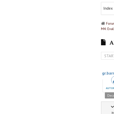
Index
Foru
M4: Eval
A
STAR
gr.bar
AUTOR
Deco
M