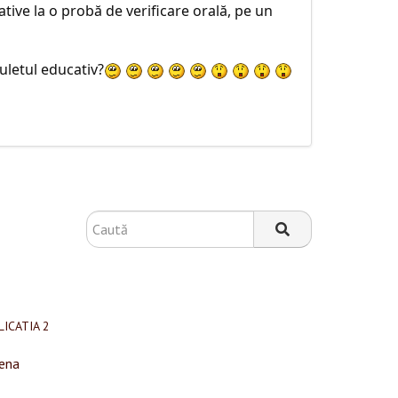
tive la o probă de verificare orală, pe un
uletul educativ?
LICATIA 2
ena