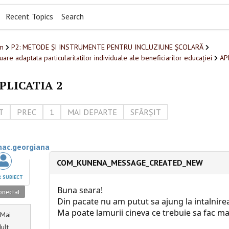
Recent Topics
Search
m
P2: METODE ȘI INSTRUMENTE PENTRU INCLUZIUNE ȘCOLARĂ
uare adaptata particularitatilor individuale ale beneficiarilor educației
AP
PLICATIA 2
T
PREC
1
MAI DEPARTE
SFÂRȘIT
nac.georgiana
COM_KUNENA_MESSAGE_CREATED_NEW
 SUBIECT
Buna seara!
nectat
Din pacate nu am putut sa ajung la intalnirea
Ma poate lamurii cineva ce trebuie sa fac mai
Mai
ult