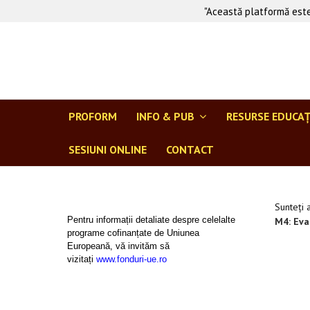
"Această platformă este
PROFORM
INFO & PUB
RESURSE EDUCA
SESIUNI ONLINE
CONTACT
Sunteți 
Pentru informații detaliate despre celelalte
M4: Eval
programe cofinanțate de Uniunea
Europeană, vă invităm să
vizitați
www.fonduri-ue.ro