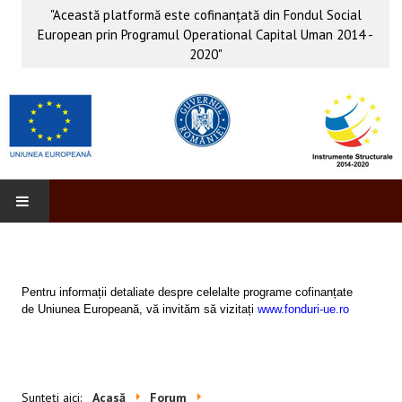
"Această platformă este cofinanţată din Fondul Social
European prin Programul Operational Capital Uman 2014 -
2020"
PROFORM
INFO & PUB
Pentru informații detaliate despre celelalte programe cofinanțate
de Uniunea Europeană, vă invităm să vizitați
www.fonduri-ue.ro
Anunţuri
Evenimente
Sunteți aici:
Acasă
Forum