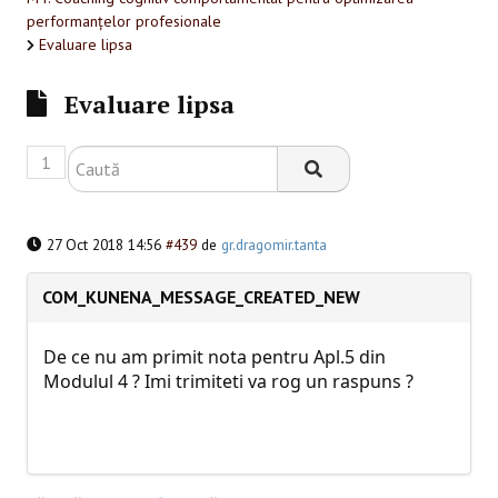
SESIUNI ONLINE
performanțelor profesionale
Evaluare lipsa
CONTACT
Evaluare lipsa
1
27 Oct 2018 14:56
#439
de
gr.dragomir.tanta
COM_KUNENA_MESSAGE_CREATED_NEW
De ce nu am primit nota pentru Apl.5 din
Modulul 4 ? Imi trimiteti va rog un raspuns ?