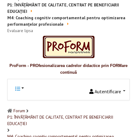
Promovare
P1: ÎNVĂȚĂMÂNT DE CALITATE, CENTRAT PE BENEFICIARII
EDUCAȚIEI
RESURSE EDUCAŢIONALE
M4: Coaching cognitiv comportamental pentru optimizarea
performanțelor profesionale
Pentru educaţie incluzivă
Evaluare lipsa
Pentru management instituțional
BUNE PRACTICI
ProForm - PROfesionalizarea cadrelor didactice prin FORMare
Pentru educație incluzivă
continuă
Pentru capacitate instituţională
Autentificare
ACCES BLACKBOARD
Forum
FORUM
P1: ÎNVĂȚĂMÂNT DE CALITATE, CENTRAT PE BENEFICIARII
EDUCAȚIEI
CAMPANIE ONLINE
M4: Coaching cognitiv comportamental pentru optimizarea