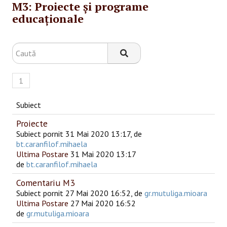
M3: Proiecte și programe
SESIUNI ONLINE
educaționale
CONTACT
1
Subiect
Proiecte
Subiect pornit 31 Mai 2020 13:17, de
bt.caranfilof.mihaela
Ultima Postare
31 Mai 2020 13:17
de
bt.caranfilof.mihaela
Comentariu M3
Subiect pornit 27 Mai 2020 16:52, de
gr.mutuliga.mioara
Ultima Postare
27 Mai 2020 16:52
de
gr.mutuliga.mioara