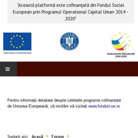
"Această platformă este cofinanţată din Fondul Social
European prin Programul Operational Capital Uman 2014 -
2020"
PROFORM
INFO & PUB
Pentru informații detaliate despre celelalte programe cofinanțate
de Uniunea Europeană, vă invităm să vizitați
www.fonduri-ue.ro
Anunţuri
Evenimente
Sunteți aici:
Acasă
Forum