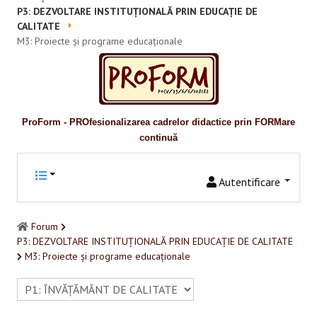
Promovare
P3: DEZVOLTARE INSTITUȚIONALĂ PRIN EDUCAȚIE DE
CALITATE
RESURSE EDUCAŢIONALE
M3: Proiecte și programe educaționale
Pentru educaţie incluzivă
Pentru management instituțional
ProForm - PROfesionalizarea cadrelor didactice prin FORMare
BUNE PRACTICI
continuă
Pentru educație incluzivă
Autentificare
Pentru capacitate instituţională
ACCES BLACKBOARD
Forum
P3: DEZVOLTARE INSTITUȚIONALĂ PRIN EDUCAȚIE DE CALITATE
M3: Proiecte și programe educaționale
FORUM
CAMPANIE ONLINE