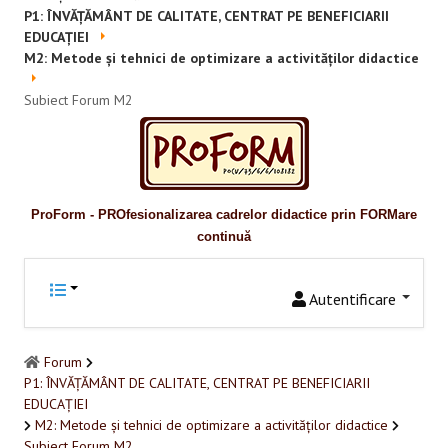
Promovare
P1: ÎNVĂȚĂMÂNT DE CALITATE, CENTRAT PE BENEFICIARII
EDUCAȚIEI
RESURSE EDUCAŢIONALE
M2: Metode și tehnici de optimizare a activităților didactice
Pentru educaţie incluzivă
Subiect Forum M2
Pentru management instituțional
BUNE PRACTICI
ProForm - PROfesionalizarea cadrelor didactice prin FORMare
Pentru educație incluzivă
continuă
Pentru capacitate instituţională
Autentificare
ACCES BLACKBOARD
Forum
FORUM
P1: ÎNVĂȚĂMÂNT DE CALITATE, CENTRAT PE BENEFICIARII
EDUCAȚIEI
CAMPANIE ONLINE
M2: Metode și tehnici de optimizare a activităților didactice
Subiect Forum M2