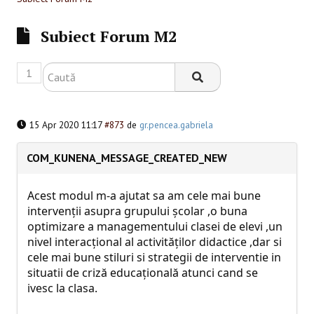
SESIUNI ONLINE
Subiect Forum M2
CONTACT
1
15 Apr 2020 11:17
#873
de
gr.pencea.gabriela
COM_KUNENA_MESSAGE_CREATED_NEW
Acest modul m-a ajutat sa am cele mai bune
intervenții asupra grupului școlar ,o buna
optimizare a managementului clasei de elevi ,un
nivel interacţional al activităților didactice ,dar si
cele mai bune stiluri si strategii de interventie in
situatii de criză educațională atunci cand se
ivesc la clasa.