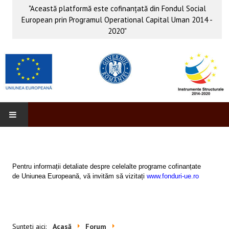
"Această platformă este cofinanţată din Fondul Social
European prin Programul Operational Capital Uman 2014 -
2020"
PROFORM
INFO & PUB
Pentru informații detaliate despre celelalte programe cofinanțate
de Uniunea Europeană, vă invităm să vizitați
www.fonduri-ue.ro
Anunţuri
Evenimente
Sunteți aici:
Acasă
Forum