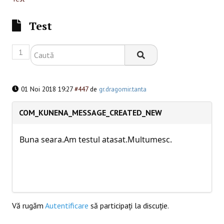
SESIUNI ONLINE
Test
CONTACT
1
01 Noi 2018 19:27
#447
de
gr.dragomir.tanta
COM_KUNENA_MESSAGE_CREATED_NEW
Buna seara.Am testul atasat.Multumesc.
Vă rugăm
Autentificare
să participaţi la discuţie.