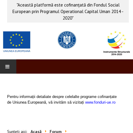
"Această platformă este cofinanţată din Fondul Social
European prin Programul Operational Capital Uman 2014 -
2020"
PROFORM
INFO & PUB
Pentru informații detaliate despre celelalte programe cofinanțate
de Uniunea Europeană, vă invităm să vizitați
www.fonduri-ue.ro
Anunţuri
Evenimente
Sunteți aici:
Acasă
Forum