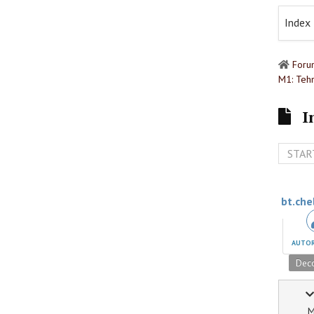
Index
Foru
M1: Tehn
I
STAR
bt.chel
AUTOR
Deco
M