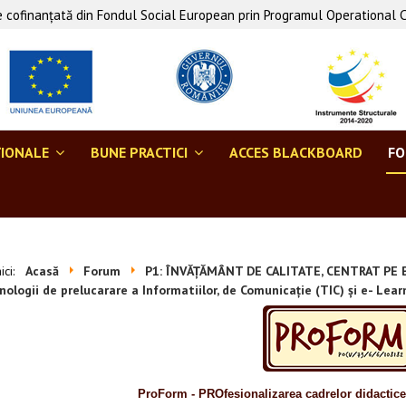
 cofinanţată din Fondul Social European prin Programul Operational 
ŢIONALE
BUNE PRACTICI
ACCES BLACKBOARD
F
aici:
Acasă
Forum
P1: ÎNVĂȚĂMÂNT DE CALITATE, CENTRAT PE B
ologii de prelucarare a Informatiilor, de Comunicație (TIC) și e- Lear
ProForm - PROfesionalizarea cadrelor didactic