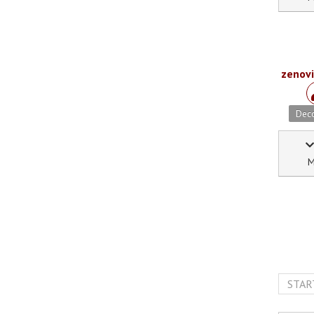
zenov
Deco
M
STAR