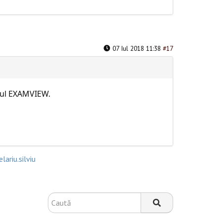
07 Iul 2018 11:38
#17
tul EXAMVIEW.
elariu.silviu