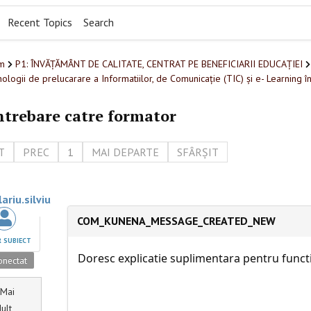
Recent Topics
Search
m
P1: ÎNVĂȚĂMÂNT DE CALITATE, CENTRAT PE BENEFICIARII EDUCAȚIEI
ologii de prelucarare a Informatiilor, de Comunicație (TIC) și e- Learning î
ntrebare catre formator
T
PREC
1
MAI DEPARTE
SFÂRȘIT
ariu.silviu
COM_KUNENA_MESSAGE_CREATED_NEW
 SUBIECT
Doresc explicatie suplimentara pentru func
nectat
Mai
ult