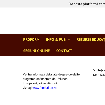
"Această platformă este
PROFORM
INFO & PUB
RESURSE EDUCA
SESIUNI ONLINE
CONTACT
Sunteți 
Pentru informații detaliate despre celelalte
M1: Tehn
programe cofinanțate de Uniunea
Europeană, vă invităm să
vizitați
www.fonduri-ue.ro