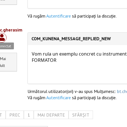
Vă rugăm
Autentificare
să participaţi la discuţie.
ic.gherasim
COM_KUNENA_MESSAGE_REPLIED_NEW
nectat
Vom rula un exemplu concret cu instrumen
Mai
FORMATOR
ult
Următorul utilizator(ori) v-au spus Mulțumesc:
bt.ch
Vă rugăm
Autentificare
să participaţi la discuţie.
T
PREC
1
MAI DEPARTE
SFÂRȘIT