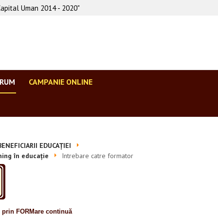
Capital Uman 2014 - 2020"
ORUM
CAMPANIE ONLINE
ENEFICIARII EDUCAȚIEI
ning în educație
Intrebare catre formator
e prin FORMare continuă