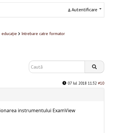
Autentificare
n educație
Intrebare catre formator
07 Iul 2018 11:32
#10
tionarea instrumentului ExamView