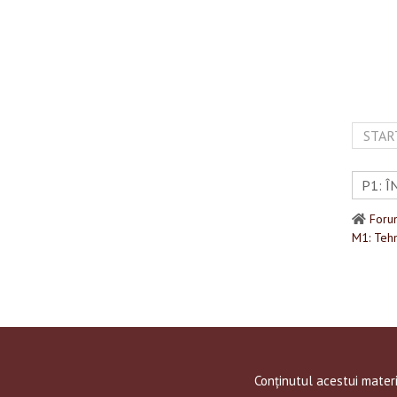
STAR
Foru
M1: Tehn
Conținutul acestui materi