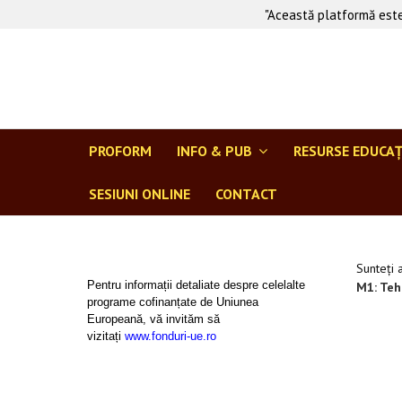
"Această platformă este
PROFORM
INFO & PUB
RESURSE EDUCA
SESIUNI ONLINE
CONTACT
Sunteți 
Pentru informații detaliate despre celelalte
M1: Tehn
programe cofinanțate de Uniunea
Europeană, vă invităm să
vizitați
www.fonduri-ue.ro