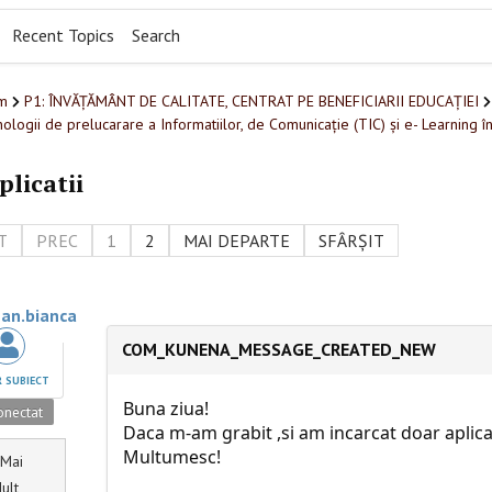
Recent Topics
Search
m
P1: ÎNVĂȚĂMÂNT DE CALITATE, CENTRAT PE BENEFICIARII EDUCAȚIEI
ologii de prelucarare a Informatiilor, de Comunicație (TIC) și e- Learning î
licatii
T
PREC
1
2
MAI DEPARTE
SFÂRȘIT
an.bianca
COM_KUNENA_MESSAGE_CREATED_NEW
 SUBIECT
Buna ziua!
nectat
Daca m-am grabit ,si am incarcat doar aplica
Multumesc!
Mai
ult