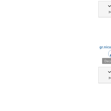
M
gr.nic
Deco
M