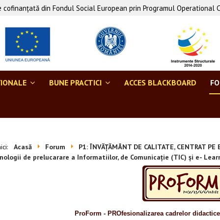
 cofinanţată din Fondul Social European prin Programul Operational 
ŢIONALE
BUNE PRACTICI
ACCES BLACKBOARD
F
aici:
Acasă
Forum
P1: ÎNVĂȚĂMÂNT DE CALITATE, CENTRAT PE B
ologii de prelucarare a Informatiilor, de Comunicație (TIC) și e- Lear
ProForm - PROfesionalizarea cadrelor didactic