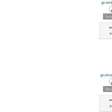
gr.and
Deco
M
gr.nic
Deco
M