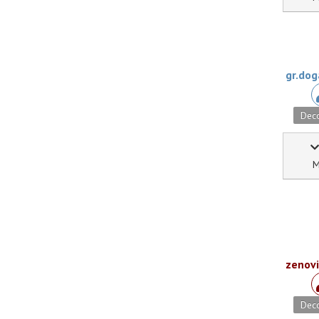
gr.dog
Deco
M
zenov
Deco