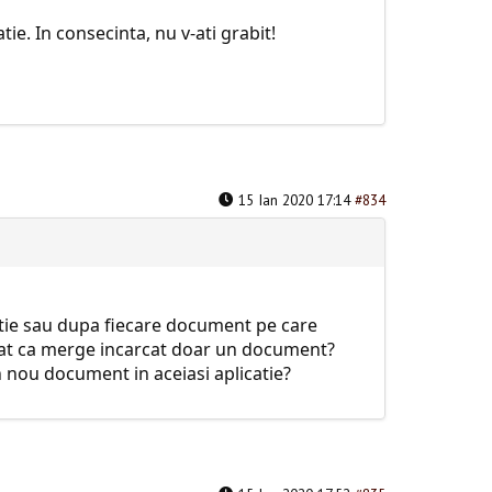
e. In consecinta, nu v-ati grabit!
15 Ian 2020 17:14
#834
tie sau dupa fiecare document pe care
nstat ca merge incarcat doar un document?
n nou document in aceiasi aplicatie?