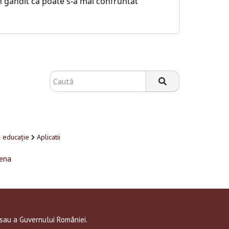
gandit ca poate s-a mai confruntat
n educație
Aplicatii
ena
 sau a Guvernului României.