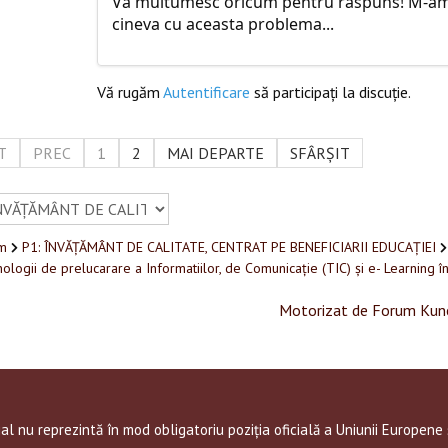
Va multumesc oricum pentru raspuns! M-am 
cineva cu aceasta problema...
Vă rugăm
Autentificare
să participaţi la discuţie.
T
PREC
1
2
MAI DEPARTE
SFÂRȘIT
m
P1: ÎNVĂȚĂMÂNT DE CALITATE, CENTRAT PE BENEFICIARII EDUCAȚIEI
ologii de prelucarare a Informatiilor, de Comunicație (TIC) și e- Learning î
Motorizat de
Forum Kun
al nu reprezintă în mod obligatoriu poziția oficială a Uniunii Europene