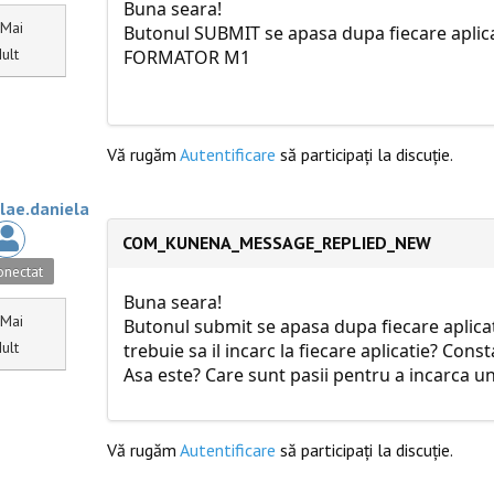
Buna seara!
Mai
Butonul SUBMIT se apasa dupa fiecare aplicati
ult
FORMATOR M1
Vă rugăm
Autentificare
să participaţi la discuţie.
ulae.daniela
COM_KUNENA_MESSAGE_REPLIED_NEW
nectat
Buna seara!
Mai
Butonul submit se apasa dupa fiecare aplica
ult
trebuie sa il incarc la fiecare aplicatie? Co
Asa este? Care sunt pasii pentru a incarca u
Vă rugăm
Autentificare
să participaţi la discuţie.