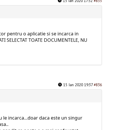
15 Ian 2020 17:52
#835
r pentru o aplicatie si se incarca in
CE ATI SELECTAT TOATE DOCUMENTELE, NU
15 Ian 2020 19:37
#836
 le incarca...doar daca este un singur
sa..