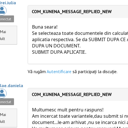
rei.iulia
COM_KUNENA_MESSAGE_REPLIED_NEW
nectat
Buna seara!
Mai
Se selecteaza toate documentele din calculato
ult
aplicatia respectiva. Se da SUBMIT DUPA 
DUPA UN DOCUMENT.
SUBMIT DUPA APLICATIE.
Vă rugăm
Autentificare
să participaţi la discuţie.
ulae.daniela
COM_KUNENA_MESSAGE_REPLIED_NEW
nectat
Multumesc mult pentru raspuns!
Mai
Am incercat toate variantele,dau submit si nu
ult
document...le-am arhivat ,nu se incarca nici a