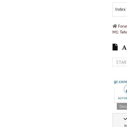
Index
Foru
M1: Tehn
Ap
STAR
gr.com
AUTOR
Deco
M