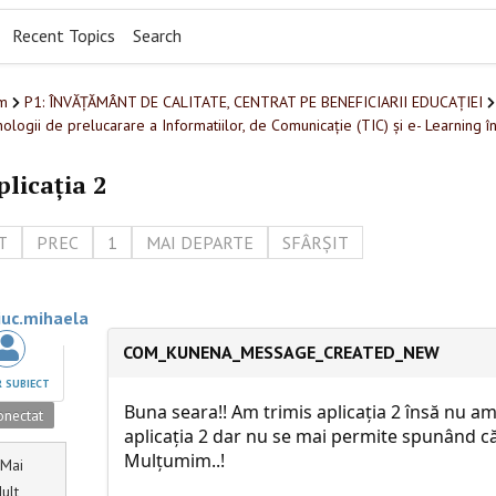
Recent Topics
Search
m
P1: ÎNVĂȚĂMÂNT DE CALITATE, CENTRAT PE BENEFICIARII EDUCAȚIEI
ologii de prelucarare a Informatiilor, de Comunicație (TIC) și e- Learning î
licația 2
T
PREC
1
MAI DEPARTE
SFÂRȘIT
iuc.mihaela
COM_KUNENA_MESSAGE_CREATED_NEW
 SUBIECT
Buna seara!! Am trimis aplicația 2 însă nu a
nectat
aplicația 2 dar nu se mai permite spunând că 
Mulțumim..!
Mai
ult