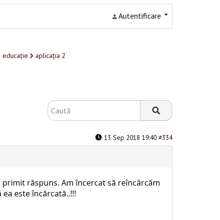
Autentificare
n educație
aplicația 2
13 Sep 2018 19:40
#334
m primit răspuns. Am încercat să reîncărcăm
ea este încărcată..!!!