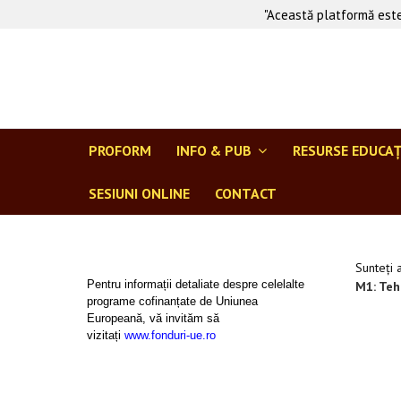
"Această platformă este
PROFORM
INFO & PUB
RESURSE EDUCA
SESIUNI ONLINE
CONTACT
Sunteți 
Pentru informații detaliate despre celelalte
M1: Tehn
programe cofinanțate de Uniunea
Europeană, vă invităm să
vizitați
www.fonduri-ue.ro