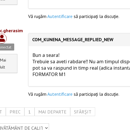
Vă rugăm
Autentificare
să participaţi la discuţie.
ic.gherasim
COM_KUNENA_MESSAGE_REPLIED_NEW
nectat
Bun a seara!
Mai
Trebuie sa aveti rabdare!! Nu am timpul disp
ult
pot sa va raspund in timp real (adica instant
FORMATOR M1
Vă rugăm
Autentificare
să participaţi la discuţie.
T
PREC
1
MAI DEPARTE
SFÂRȘIT