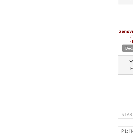
zenov
Deco
M
STAR