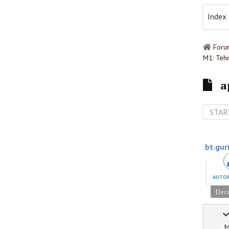
Index
Foru
M1: Tehn
ap
STAR
bt.gur
AUTOR
Deco
M