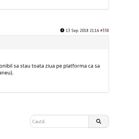
13 Sep 2018 21:16
#338
onibil sa stau toata ziua pe platforma ca sa
aneu).