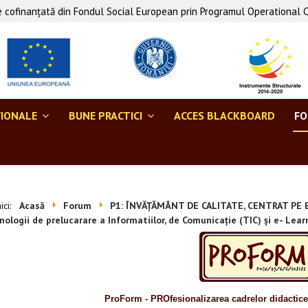
 cofinanţată din Fondul Social European prin Programul Operational 
ŢIONALE
BUNE PRACTICI
ACCES BLACKBOARD
F
aici:
Acasă
Forum
P1: ÎNVĂȚĂMÂNT DE CALITATE, CENTRAT PE B
ologii de prelucarare a Informatiilor, de Comunicație (TIC) și e- Lear
ProForm - PROfesionalizarea cadrelor didactic