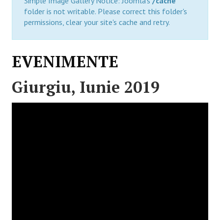
Simple Image Gallery Notice: Joomla's
/cache
folder is not writable. Please correct this folder's
permissions, clear your site's cache and retry.
EVENIMENTE
Giurgiu, Iunie 2019