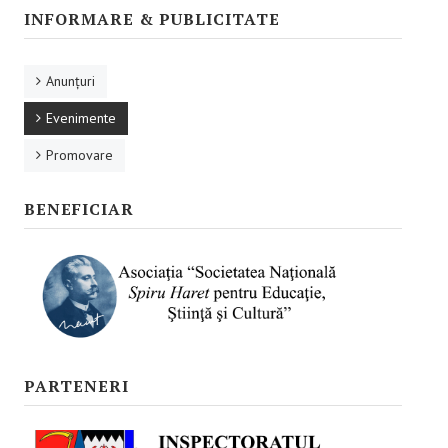
Promovare
INFORMARE & PUBLICITATE
RESURSE EDUCAŢIONALE
Anunţuri
Pentru educaţie incluzivă
Evenimente
Pentru management instituțional
Promovare
BUNE PRACTICI
BENEFICIAR
Pentru educație incluzivă
Pentru capacitate instituţională
ACCES BLACKBOARD
FORUM
PARTENERI
CAMPANIE ONLINE