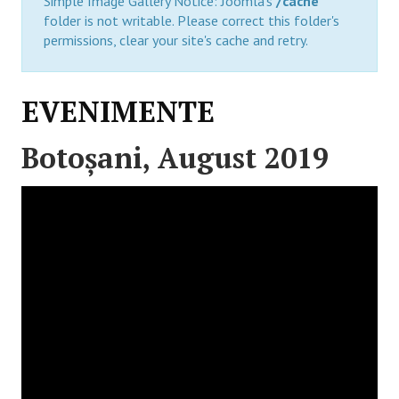
Simple Image Gallery Notice: Joomla's
/cache
folder is not writable. Please correct this folder's
permissions, clear your site's cache and retry.
EVENIMENTE
Botoşani, August 2019