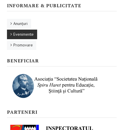
Promovare
INFORMARE & PUBLICITATE
RESURSE EDUCAŢIONALE
Anunţuri
Pentru educaţie incluzivă
Evenimente
Pentru management instituțional
Promovare
BUNE PRACTICI
BENEFICIAR
Pentru educație incluzivă
Pentru capacitate instituţională
ACCES BLACKBOARD
FORUM
PARTENERI
CAMPANIE ONLINE