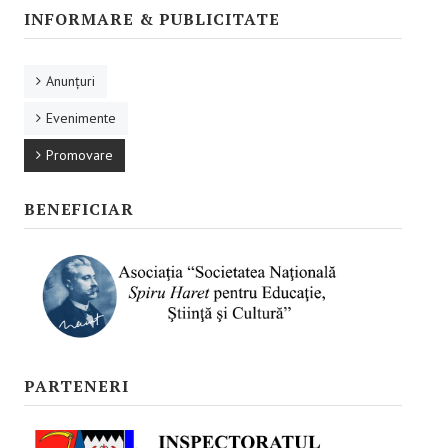
Promovare
INFORMARE & PUBLICITATE
RESURSE EDUCAŢIONALE
Anunţuri
Pentru educaţie incluzivă
Evenimente
Pentru management instituțional
Promovare
BUNE PRACTICI
BENEFICIAR
Pentru educație incluzivă
Pentru capacitate instituţională
ACCES BLACKBOARD
FORUM
PARTENERI
CAMPANIE ONLINE