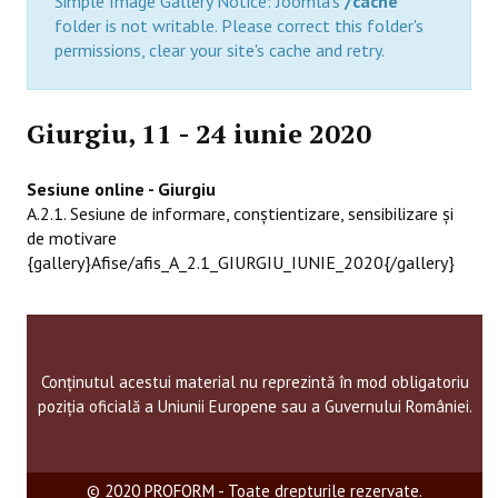
Simple Image Gallery Notice: Joomla's
/cache
folder is not writable. Please correct this folder's
permissions, clear your site's cache and retry.
Giurgiu, 11 - 24 iunie 2020
Sesiune online - Giurgiu
A.2.1. Sesiune de informare, conștientizare, sensibilizare şi
de motivare
{gallery}Afise/afis_A_2.1_GIURGIU_IUNIE_2020{/gallery}
Conținutul acestui material nu reprezintă în mod obligatoriu
poziția oficială a Uniunii Europene sau a Guvernului României.
© 2020 PROFORM - Toate drepturile rezervate.