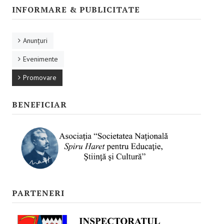
Promovare
INFORMARE & PUBLICITATE
RESURSE EDUCAŢIONALE
Anunţuri
Pentru educaţie incluzivă
Evenimente
Pentru management instituțional
Promovare
BUNE PRACTICI
BENEFICIAR
Pentru educație incluzivă
Pentru capacitate instituţională
ACCES BLACKBOARD
FORUM
PARTENERI
CAMPANIE ONLINE