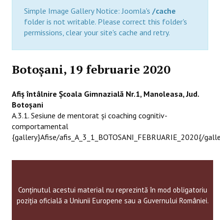
Simple Image Gallery Notice: Joomla's
/cache
folder is not writable. Please correct this folder's
permissions, clear your site's cache and retry.
Botoșani, 19 februarie 2020
Afiş întâlnire Şcoala Gimnazială Nr.1, Manoleasa, Jud.
Botoşani
A.3.1. Sesiune de mentorat și coaching cognitiv-
comportamental
{gallery}Afise/afis_A_3_1_BOTOSANI_FEBRUARIE_2020{/galle
Conținutul acestui material nu reprezintă în mod obligatoriu
poziția oficială a Uniunii Europene sau a Guvernului României.