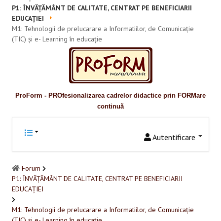
Promovare
P1: ÎNVĂȚĂMÂNT DE CALITATE, CENTRAT PE BENEFICIARII
EDUCAȚIEI
RESURSE EDUCAŢIONALE
M1: Tehnologii de prelucarare a Informatiilor, de Comunicație
(TIC) și e- Learning în educație
Pentru educaţie incluzivă
Pentru management instituțional
BUNE PRACTICI
ProForm - PROfesionalizarea cadrelor didactice prin FORMare
continuă
Pentru educație incluzivă
Pentru capacitate instituţională
Autentificare
ACCES BLACKBOARD
Forum
P1: ÎNVĂȚĂMÂNT DE CALITATE, CENTRAT PE BENEFICIARII
FORUM
EDUCAȚIEI
CAMPANIE ONLINE
M1: Tehnologii de prelucarare a Informatiilor, de Comunicație
(TIC) și e- Learning în educație