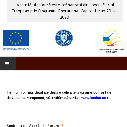
"Această platformă este cofinanţată din Fondul Social
European prin Programul Operational Capital Uman 2014 -
2020"
PROFORM
INFO & PUB
Pentru informații detaliate despre celelalte programe cofinanțate
de Uniunea Europeană, vă invităm să vizitați
www.fonduri-ue.ro
Anunţuri
Evenimente
Sunteți aici:
Acasă
Forum