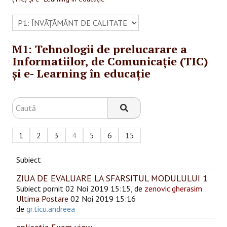
SESIUNI ONLINE
CONTACT
M1: Tehnologii de prelucarare a
Informatiilor, de Comunicație (TIC)
și e- Learning în educație
1
2
3
4
5
6
15
Subiect
ZIUA DE EVALUARE LA SFARSITUL MODULULUI 1
Subiect pornit 02 Noi 2019 15:15, de
zenovic.gherasim
Ultima Postare
02 Noi 2019 15:16
de
gr.ticu.andreea