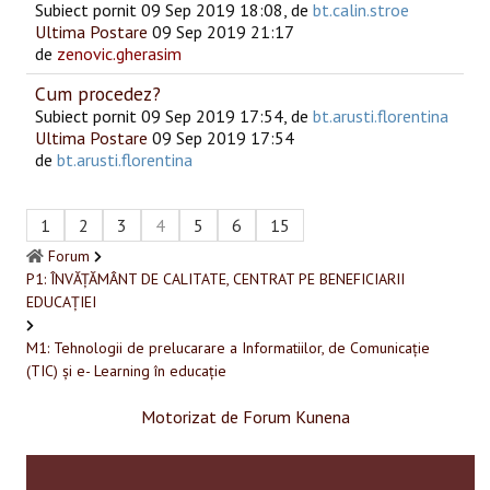
Subiect pornit 09 Sep 2019 18:08, de
bt.calin.stroe
Ultima Postare
09 Sep 2019 21:17
de
zenovic.gherasim
Cum procedez?
Subiect pornit 09 Sep 2019 17:54, de
bt.arusti.florentina
Ultima Postare
09 Sep 2019 17:54
de
bt.arusti.florentina
1
2
3
4
5
6
15
Forum
P1: ÎNVĂȚĂMÂNT DE CALITATE, CENTRAT PE BENEFICIARII
EDUCAȚIEI
M1: Tehnologii de prelucarare a Informatiilor, de Comunicație
(TIC) și e- Learning în educație
Motorizat de
Forum Kunena