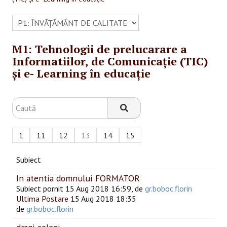
SESIUNI ONLINE
CONTACT
M1: Tehnologii de prelucarare a
Informatiilor, de Comunicație (TIC)
și e- Learning în educație
1
11
12
13
14
15
Subiect
In atentia domnului FORMATOR
Subiect pornit 15 Aug 2018 16:59, de
gr.boboc.florin
Ultima Postare
15 Aug 2018 18:35
de
gr.boboc.florin