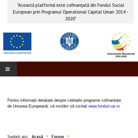
"Această platformă este cofinanţată din Fondul Social
European prin Programul Operational Capital Uman 2014 -
2020"
PROFORM
INFO & PUB
Pentru informații detaliate despre celelalte programe cofinanțate
de Uniunea Europeană, vă invităm să vizitați
www.fonduri-ue.ro
Anunţuri
Evenimente
Sunteți aici:
Acasă
Forum