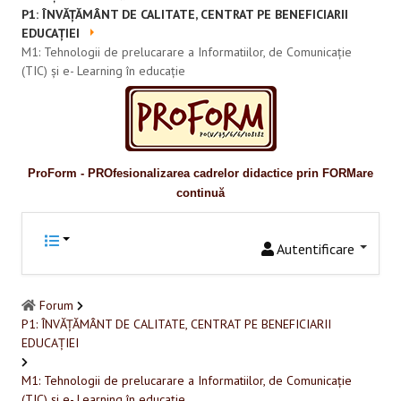
Promovare
P1: ÎNVĂȚĂMÂNT DE CALITATE, CENTRAT PE BENEFICIARII
EDUCAȚIEI
RESURSE EDUCAŢIONALE
M1: Tehnologii de prelucarare a Informatiilor, de Comunicație
(TIC) și e- Learning în educație
Pentru educaţie incluzivă
Pentru management instituțional
BUNE PRACTICI
ProForm - PROfesionalizarea cadrelor didactice prin FORMare
continuă
Pentru educație incluzivă
Pentru capacitate instituţională
Autentificare
ACCES BLACKBOARD
Forum
P1: ÎNVĂȚĂMÂNT DE CALITATE, CENTRAT PE BENEFICIARII
FORUM
EDUCAȚIEI
CAMPANIE ONLINE
M1: Tehnologii de prelucarare a Informatiilor, de Comunicație
(TIC) și e- Learning în educație