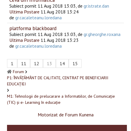
Subiect pornit 11 Aug 2018 13:03, de
gr.istrate.dan
Ultima Postare
11 Aug 2018 13:24
de
gr.cacaleteanu.loredana
platforma blackboard
Subiect pornit 11 Aug 2018 13:03, de
gr.gheorghe.roxana
Ultima Postare
11 Aug 2018 13:23
de
gr.cacaleteanu.loredana
1
11
12
13
14
15
Forum
P1: ÎNVĂȚĂMÂNT DE CALITATE, CENTRAT PE BENEFICIARII
EDUCAȚIEI
M1: Tehnologii de prelucarare a Informatiilor, de Comunicație
(TIC) și e- Learning în educație
Motorizat de
Forum Kunena