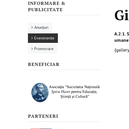
INFORMARE &
Gi
PUBLICITATE
Anunţuri
A.2.1. 
Evenimente
umane c
Promovare
{galle
BENEFICIAR
PARTENERI