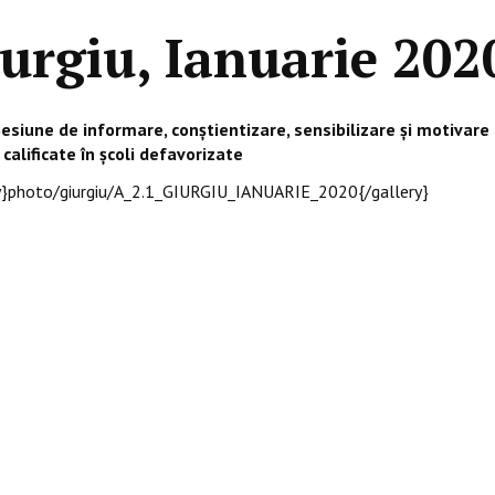
urgiu, Ianuarie 202
Sesiune de informare, conștientizare, sensibilizare și motivar
alificate în școli defavorizate
ry}photo/giurgiu/A_2.1_GIURGIU_IANUARIE_2020{/gallery}