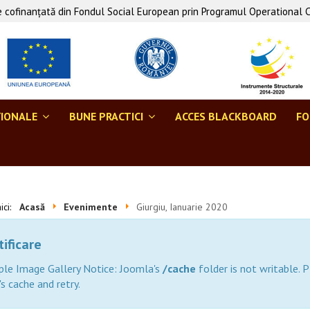
 cofinanţată din Fondul Social European prin Programul Operational 
ŢIONALE
BUNE PRACTICI
ACCES BLACKBOARD
F
aici:
Acasă
Evenimente
Giurgiu, Ianuarie 2020
ificare
ple Image Gallery Notice: Joomla's
/cache
folder is not writable. P
's cache and retry.