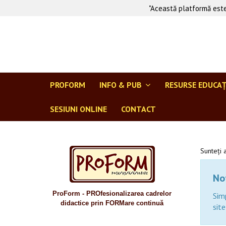
"Această platformă este
PROFORM
INFO & PUB
RESURSE EDUCA
SESIUNI ONLINE
CONTACT
Sunteți 
Not
ProForm - PROfesionalizarea cadrelor
Sim
didactice prin FORMare continuă
site