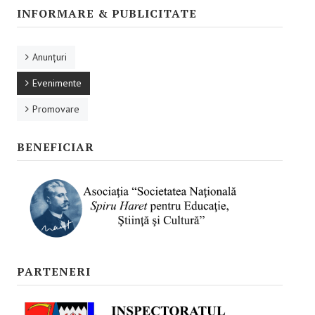
Promovare
INFORMARE & PUBLICITATE
RESURSE EDUCAŢIONALE
Anunţuri
Pentru educaţie incluzivă
Evenimente
Pentru management instituțional
Promovare
BUNE PRACTICI
BENEFICIAR
Pentru educație incluzivă
Pentru capacitate instituţională
ACCES BLACKBOARD
FORUM
PARTENERI
CAMPANIE ONLINE