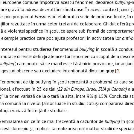
ii europene comune împotriva acestu fenomen, deoarece
bullying-u
are gravă la adresa dezvoltării sănătoase.
În acest context, cinci șc
ne
,
prin programul
Erasmus
au elaborat o serie de produse finale, în u
țiilor rezultate în urma celor trei ani de colaborare.
Ghidul oferă pr
ă a violenței specifice în școli, ce apare sub formă
de comportamente 
e exemple practice care pot ajuta profesorii în activitatea lor
anti-b
Interesul pentru studierea fenomenului
bullying
în şcoală a condus l
rmulate diferite definiții ale acestui fenomen cu scopul de a de
bullying”,
care poate să se manifeste fără nicio provocare, iar acțiunil
, gesturi obscene sau excludere intenționată dintr-un grup.
[9]
Fenomenul de tip bullying în şcoli reprezintă o problemă cu care se
ţional, efectuat în 25 de ţări
(22 din Europa, Israel, SUA şi Canada)
a a
g”
la tineri variază de la o ţară la alta, între 9% şi 15%. Concluzia 
ă comună la nivelul ţărilor luate în studiu, totuşi compararea direc
ogia variază între ţările studiate.
Semnalarea din ce în ce mai frecventă a cazurilor de
bullying
în şcol
acest domeniu şi, implicit, la realizarea mai multor studii de speci