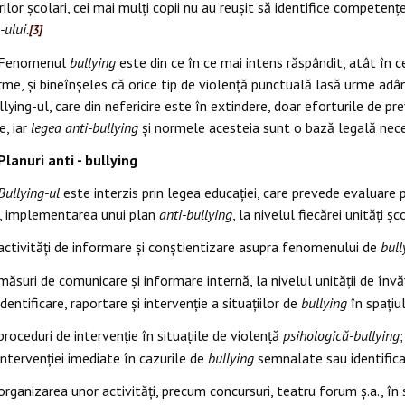
rilor școlari, cei mai mulți copii nu au reușit să identifice competenț
-ului.
[3]
Fenomenul
bullying
este din ce în ce mai intens răspândit, atât în ce
rme, și bineînșeles că orice tip de violență punctuală lasă urme adân
llying-ul, care din nefericire este în extindere, doar eforturile de pr
e, iar
legea anti-bullying
și normele acesteia sunt o bază legală nece
Planuri anti - bullying
Bullying-ul
este interzis prin legea educaţiei, care prevede evaluare p
, implementarea unui plan
anti-bullying
, la nivelul fiecărei unități 
activități de informare și conștientizare asupra fenomenului de
bull
măsuri de comunicare și informare internă, la nivelul unității de învă
identificare, raportare și intervenție a situațiilor de
bullying
în spațiu
proceduri de intervenție în situațiile de violență
psihologică-bullying
intervenției imediate în cazurile de
bullying
semnalate sau identifica
organizarea unor activități, precum concursuri, teatru forum ș.a., în sc