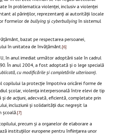
ate în problematica violenţei, inclusiv a violenţei
tant al părinţilor, reprezentanţi ai autorităţii locale
ror formelor de
bullying
şi
cyberbullying
în sistemul
învăţământ, bazat pe respectarea persoanei,
vului în unitatea de învăţământ.
[6]
U, în anul imediat următor adoptării sale în cadrul
990. În anul 2004, a fost adoptată și o lege specială
blicată, cu modificările și completările ulterioare).
l copilului la protecție împotriva oricărei forme de
diul școlar, violența interpersonală între elevi de tip
ă și de acțiuni, adecvată, eficientă, completate prin
ui, incluziunii și solidarității duc negreșit la
n școală.
[7]
copilului, precum și a organelor de elaborare a
ză instituțiilor europene pentru înființarea unor