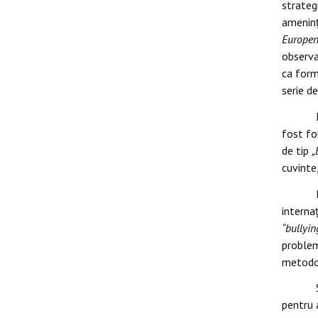
strateg
ameninț
Europe
observa
ca form
serie d
fost fo
de tip
„
cuvinte
interna
“bullyin
problem
metodol
pentru 