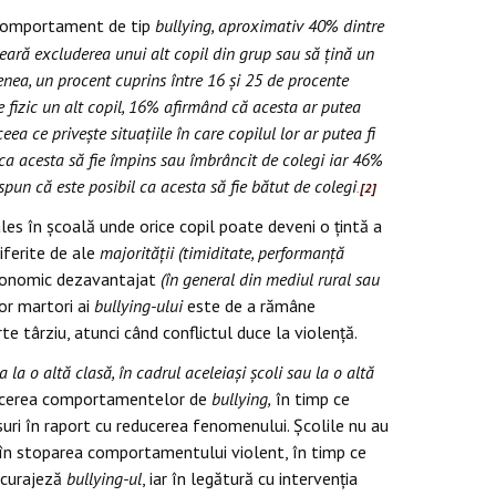
un comportament de tip
bullying, aproximativ 40% dintre
 ceară excluderea unui alt copil din grup sau să țină un
enea, un procent cuprins între 16 și 25 de procente
ze fizic un alt copil, 16% afirmând că acesta ar putea
ea ce privește situațiile în care copilul lor ar putea fi
 ca acesta să fie împins sau îmbrâncit de colegi iar 46%
spun că este posibil ca acesta să fie bătut de colegi
.
[2]
ales în școală unde orice copil poate deveni o țintă a
iferite de ale
majorității (timiditate, performanță
economic dezavantajat
(în general din mediul rural sau
or martori ai
bullying-ului
este de a rămâne
te târziu, atunci când conflictul duce la violență.
la o altă clasă, în cadrul aceleiași școli sau la o altă
educerea comportamentelor de
bullying,
în timp ce
suri în raport cu reducerea fenomenului. Școlile nu au
i în stoparea comportamentului violent, în timp ce
încurajeză
bullying-ul
, iar în legătură cu intervenția