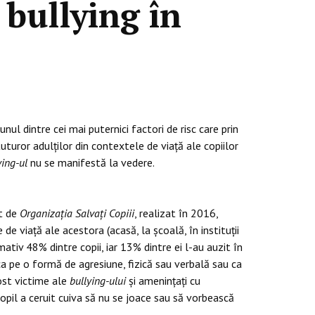
bullying în
nul dintre cei mai puternici factori de risc care prin
uturor adulților din contextele de viață ale copiilor
ying-ul
nu se manifestă la vedere.
ut de
Organizația Salvaţi Copiii
, realizat în 2016,
de viață ale acestora (acasă, la școală, în instituții
tiv 48% dintre copii, iar 13% dintre ei l-au auzit în
 ca pe o formă de agresiune, fizică sau verbală sau ca
ost victime ale
bullying-ului
și ameninţaţi cu
opil a ceruit cuiva să nu se joace sau să vorbească