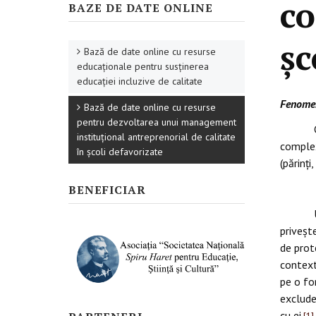
co
BAZE DE DATE ONLINE
șc
Bază de date online cu resurse
educaționale pentru susținerea
educației incluzive de calitate
Fenomen
Bază de date online cu resurse
pentru dezvoltarea unui management
instituțional antreprenorial de calitate
complex
în școli defavorizate
(părinț
BENEFICIAR
privește
de prot
context
pe o fo
exclude
cu ei.