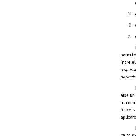
®
®
®
permite
între el
responsa
normele 
aibe un
maximum
fizice,
aplicar
cu toler