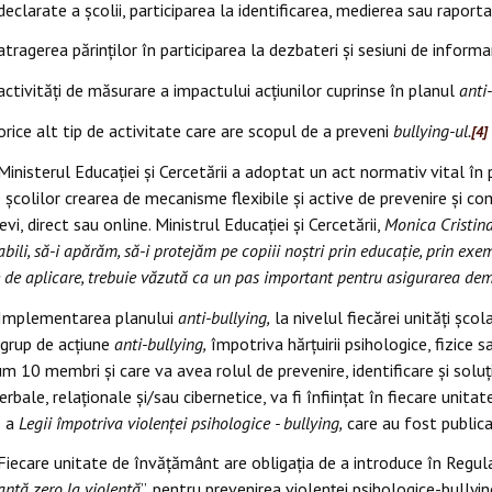
declarate a școlii, participarea la identificarea, medierea sau raporta
atragerea părinților în participarea la dezbateri și sesiuni de informa
activități de măsurare a impactului acțiunilor cuprinse în planul
anti
orice alt tip de activitate care are scopul de a preveni
bullying-ul.
[4]
Ministerul Educației și Cercetării a adoptat un act normativ vital în
 școlilor crearea de mecanisme flexibile și active de prevenire și 
evi, direct sau online.
Ministrul Educației și Cercetării,
Monica Cristin
bili, să-i apărăm, să-i protejăm pe copiii noștri prin educație, prin exe
de aplicare, trebuie văzută ca un pas important pentru asigurarea demn
Implementarea planului
anti-bullying,
la nivelul fiecărei unităţi şc
 grup de acţiune
anti-bullying,
împotriva hărţuirii psihologice, fizice s
 10 membri şi care va avea rolul de prevenire, identificare şi soluţi
 verbale, relaţionale şi/sau cibernetice, va fi înfiinţat în fiecare u
e a
Legii împotriva
violenţei psihologice - bullying,
care au fost publicat
Fiecare unitate de învățământ are obligația de a introduce în Regul
anță zero la violență
”, pentru prevenirea violenței psihologice-bullying