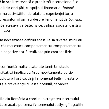
l
în școli reprezintă o problemă internațională, o
oli din cinci
țări, cu sprijinul financiar al
Uniunii
rma activităților derulate, a experienței lor, a
ofesorilor informații despre fenomenul de
bullying
,
agresive verbale, fizice, psihice, sociale, dar și o
ullying
.
[8]
a necesitatea definirii acestuia. În diverse studii au
scrie cât mai exact comportamentul comportamentul
e negative pot fi realizate prin contact fizic,
 confruntă multe state ale lumii. Un studiu
rătat că implicarea în comportamente de tip
studiului a fost că, deşi fenomenul
bullying
este o
tă a prevalenţei nu este posibilă, deoarece
ile din România a condus la creşterea interesului
alitate axate pe tema fenomenului bullying în şcolile