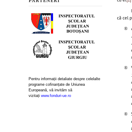
PARTENERI
[1]
că cel p
®
®
Pentru informații detaliate despre celelalte
programe cofinanțate de Uniunea
Europeană, vă invităm să
vizitați
www.fonduri-ue.ro
®