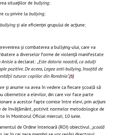
rea situațiilor de
bullying
;
re cu privire la
bullying
;
-bullying
și ale eficienței grupului de acțiune;
prevenirea și combaterea a bullying-ului, care va
combatere a diverselor forme de violență manifestate
a Anisie
a declarat:
„
Este datoria noastră, ca adulți
mple pozitive. De aceea, Legea anti-bullying, însoțită de
ității tuturor copiilor din România”.
[5]
olare și anume va avea în vedere ca
f
iecare şcoală să
au cibernetice a elevilor, din care vor face parte
onare a acestor fapte comise între elevi, prin acţiuni
nitate de învăţământ, potrivit normelor metodologice de
e în Monitorul Oficial miercuri, 10 iunie.
amentul de Ordine Interioară (ROI) obiectivul „
școală
, iar în
cei zece membri se vor regăsi directorul