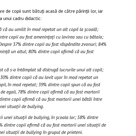
 de copii sunt bătuți acasă de către părinții lor, iar
a unui cadru didactic:
 că au umilit în mod repetat un alt copil la școală;
ntre copii au fost amenințați cu lovirea sau cu bătaia;
; Despre 37% dintre copii au fost răspândite zvonuri; 84%
eninţă un altul; 80% dintre copii afirmă că au fost
t că s-a întâmplat să distrugă lucrurile unui alt copil;
 30% dintre copii că au lovit uşor în mod repetat un
opii, în mod repetat; 39% dintre copii spun că au fost
 de egali, 78% dintre copii afirmă că au fost martorii
intre copii afirmă că au fost martorii unei bătăi între
ei situaţii de bullying.
i unei situaţii de bullying, în școala lor; 58% dintre
9% dintre copii afirmă că au fost martorii unei situaţii de
i situaţii de bullying în grupul de prieteni.