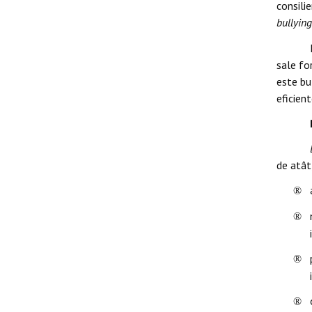
consilie
bullying
sale fo
este bu
eficient
de atât
®
®
®
®