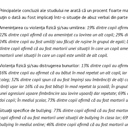
Principalele concluzii ale studiului ne arată că un procent foarte mare
uțin o dată au fost implicați într-o situație de abuz verbal din parte
Amenințarea cu violența fizică și/sau umilirea:
19% dintre copii afirmă
22% dintre copii afirmă că au ameninţat cu lovirea un alt copil; 29% di
24% dintre copii au fost umiliți sau făcuți de rușine în grupul de egali
dintre copii afirmă că au fost martorii unei situaţii în care un copil am
martorii unei situaţii în care un copil este umilit de alt copil.
Violența fizică și/sau distrugerea bunurilor:
13% dintre copii au afirma
16% dintre copii au afirmat că au bătut în mod repetat un alt copil, iar
coleg; 32% dintre copii spun că au fost împinși sau îmbrânciți de alți c
răniți ușor iar 16% că au fost bătuți în mod repetat la școală; În grupul
unei agresiuni uşoare (îmbrâncire sau lovire uşoară) dar repetate; 69% d
doi copii; În mediul şcolar, 73% dintre copii afirmă că au fost martorii un
Situații specifice de bullying:
73% dintre copii afirmă că au fost martori
copii afirmă că au fost martorii unei situaţii de bullying în clasa lor; 6
bullying în mediul online; 46% dintre copii afirmă că au fost martorii une