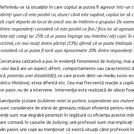
Referindu-se la situațiile în care copilul ar putea fi agresor într-
părinți spun că este posibil ca, atunci când este supărat, copilul lor să
alt copil departe de locul de joacă sau de întâlnire a grupului. De asem
dintre respondenți consideră că este posibil ca fiul / fiica lor să agrese
bate alți colegi iar 25% că ar putea împinge sau îmbrânci alți copii. În ce
victimă, cei mai mulți dintre părinți (53%) afirmă că se poate întâmpla
consideră că ar putea fi lovit ușor. Aproximativ 20% dintre respondenți 
Cercetarea calitativă a pus în evidență fenomenul de
bullying
, mai 
g-ului
dacă are un aspect diferit, comportamente sau caracteristici d
ă, prezența unei dizabilități),
ce care provin dintr-un mediu socio-
ublica Moldova),
etnia diferită etc.
Cea mai frecventă reacție a copiil
or pasiv, nu de a intervene. Intervenția este realizată de obicei foar
Sancțiunile școlare
(scăderea notei la purtare, suspendarea sau mutarea 
sunt considerate de elevii de gimnaziu măsuri eficiente pentru r
enții sunt mai degrabă pesimiști în legătură cu eficiența acestei mă
are comună în cazurile de
bullying;
unii profesori sunt mai implicaț
mân pasivi, unii copii au menționat că există situații când profesorii 