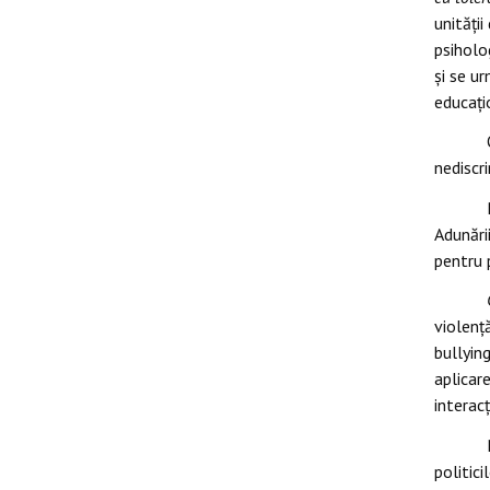
unităţii
psiholo
și se u
educaţio
nediscr
Adunări
pentru 
violență
bullying
aplicare
interac
politici