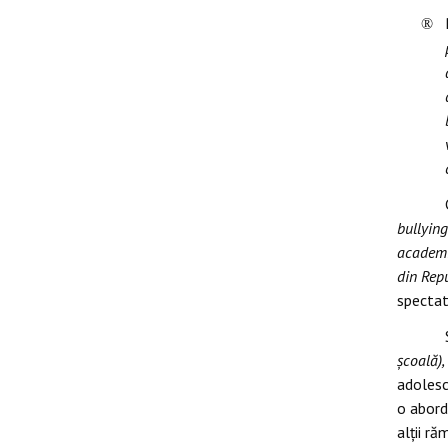
®
bullyin
academic
din Rep
spectat
școală),
adolesc
o abord
alții ră