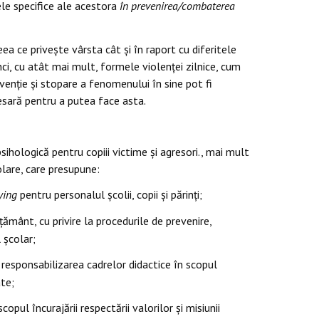
ele specifice ale acestora
în prevenirea/combaterea
ea ce privește vârsta cât și în raport cu diferitele
ci, cu atât mai mult, formele violenței zilnice, cum
evenție și stopare a fenomenului în sine pot fi
sară pentru a putea face asta.
sihologică pentru copiii victime și agresori., mai mult
școlare, care presupune:
ying
pentru personalul școlii, copii și părinți;
țământ, cu privire la procedurile de prevenire,
l școlar;
; responsabilizarea cadrelor didactice în scopul
te;
opul încurajării respectării valorilor și misiunii