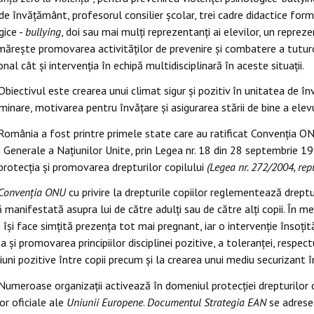
 de învăţământ, profesorul consilier şcolar, trei cadre didactice form
gice -
bullying
, doi sau mai mulţi reprezentanţi ai elevilor, un reprezen
rmărește promovarea activităţilor de prevenire şi combatere a tutu
nal cât și intervenţia în echipă multidisciplinară în aceste situaţii.
Obiectivul este crearea unui climat sigur şi pozitiv în unitatea de 
iminare, motivarea pentru învăţare şi asigurarea stării de bine a ele
România a fost printre primele state care au ratificat Convenția ON
i Generale a Națiunilor Unite, prin Legea nr. 18 din 28 septembrie 1
protecția și promovarea drepturilor copilului
(Legea nr. 272/2004, repu
Convenția ONU
cu privire la drepturile copiilor reglementează dreptu
 manifestată asupra lui de către adulți sau de către alți copii. În me
 își face simțită prezența tot mai pregnant, iar o intervenție însoțit
a și promovarea principiilor disciplinei pozitive, a toleranței, respectul
țiuni pozitive între copii precum și la crearea unui mediu securizant î
N
umeroase organizații activează în domeniul protecției drepturilor 
lor oficiale ale
Uniunii Europene
.
Documentul Strategia EAN
se adresea