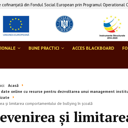
 cofinanţată din Fondul Social European prin Programul Operational 
ŢIONALE
BUNE PRACTICI
ACCES BLACKBOARD
F
aici:
Acasă
 date online cu resurse pentru dezvoltarea unui management instituți
izate
ea și limitarea comportamentului de bullying în școală
evenirea și limitare