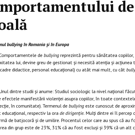
mportamentului de 
oală
ul bullying în Romania și în Europa
Comportamentele de
bullying
reprezintă pentru sănătatea copiilor, u
itatea lui, devine greu de gestionat și necesită atenția și acțiunea t
i, cadre didactice, personal educațional) cu atât mai mult, cu cât
bull
Unul dintre studii și anume: Studiul sociologic la nivel naţional făc
 efectele manifestării violenței asupra copiilor, în toate contextele 
ecție, în comunitate). Termenul de
bullying
este cunoscut de aproxima
 educațional, respectiv la ora
de dirigenție.
Mulți dintre ei îl percep
rmă de batjocoră și de umilire. Procentul celor care au spus că au f
rea din grup este de 23%, 31% că au fost excluşi şi 39% că un alt c