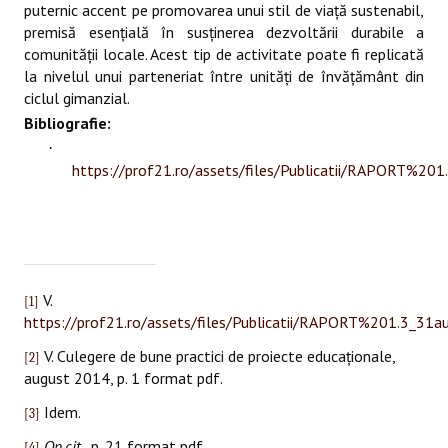
puternic accent pe promovarea unui stil de viaţă sustenabil,
premisă esenţială în susţinerea dezvoltării durabile a
comunităţii locale. Acest tip de activitate poate fi replicată
la nivelul unui parteneriat între unităţi de învăţământ din
ciclul gimanzial.
Bibliografie:
·
https://prof21.ro/assets/files/Publicatii/RAPORT%20
V.
[1]
https://prof21.ro/assets/files/Publicatii/RAPORT%201.3_31a
V.
Culegere de bune practici de proiecte educaţionale,
[2]
august 2014, p. 1 format pdf.
Idem.
[3]
Op.cit.
, p. 21 format pdf.
[4]