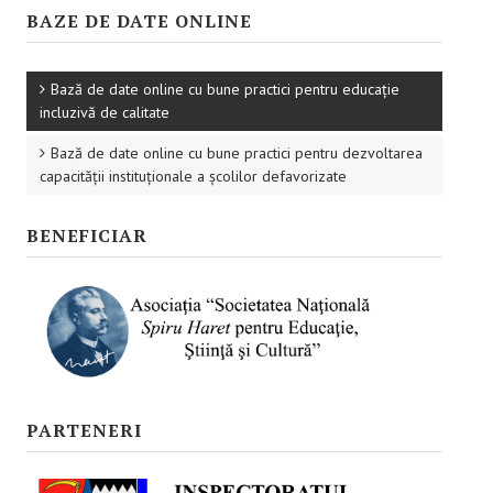
Promovare
BAZE DE DATE ONLINE
RESURSE EDUCAŢIONALE
Bază de date online cu bune practici pentru educație
Pentru educaţie incluzivă
incluzivă de calitate
Pentru management instituțional
Bază de date online cu bune practici pentru dezvoltarea
capacității instituționale a școlilor defavorizate
BUNE PRACTICI
BENEFICIAR
Pentru educație incluzivă
Pentru capacitate instituţională
ACCES BLACKBOARD
FORUM
PARTENERI
CAMPANIE ONLINE