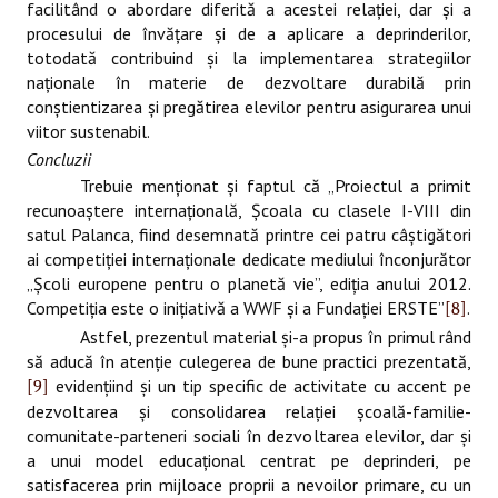
facilitând o abordare diferită a acestei relaţiei, dar şi a
procesului de învăţare şi de a aplicare a deprinderilor,
totodată contribuind şi la implementarea strategiilor
naţionale în materie de dezvoltare durabilă prin
conştientizarea şi pregătirea elevilor pentru asigurarea unui
viitor sustenabil.
Concluzii
Trebuie menţionat şi faptul că „Proiectul a primit
recunoaştere internaţională, Şcoala cu clasele I-VIII din
satul Palanca, fiind desemnată printre cei patru câştigători
ai competiţiei internaţionale dedicate mediului înconjurător
„Şcoli europene pentru o planetă vie”, ediţia anului 2012.
Competiţia este o iniţiativă a WWF şi a Fundaţiei ERSTE”
.
[8]
Astfel, prezentul material şi-a propus în primul rând
să aducă în atenţie culegerea de bune practici prezentată,
evidenţiind şi un tip specific de activitate cu accent pe
[9]
dezvoltarea şi consolidarea relaţiei şcoală-familie-
comunitate-parteneri sociali în dezvoltarea elevilor, dar şi
a unui model educaţional centrat pe deprinderi, pe
satisfacerea prin mijloace proprii a nevoilor primare, cu un