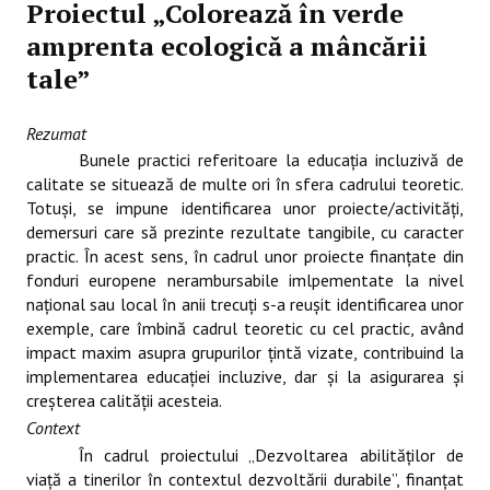
Proiectul „Colorează în verde
amprenta ecologică a mâncării
tale”
Rezumat
Bunele practici referitoare la educaţia incluzivă de
calitate se situează de multe ori în sfera cadrului teoretic.
Totuşi, se impune identificarea unor proiecte/activităţi,
demersuri care să prezinte rezultate tangibile, cu caracter
practic. În acest sens, în cadrul unor proiecte finanţate din
fonduri europene nerambursabile imlpementate la nivel
naţional sau local în anii trecuţi s-a reuşit identificarea unor
exemple, care îmbină cadrul teoretic cu cel practic, având
impact maxim asupra grupurilor ţintă vizate, contribuind la
implementarea educaţiei incluzive, dar şi la asigurarea şi
creşterea calităţii acesteia.
Context
În cadrul proiectului „Dezvoltarea abilităţilor de
viaţă a tinerilor în contextul dezvoltării durabile”, finanţat