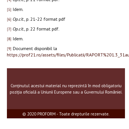
Idem.
[5]
Op.cit.
, p. 21-22 format pdf
[6]
Op.cit.
, p. 22 format pdf.
[7]
Idem.
[8]
Document disponibil la
[9]
https://prof21.ro/assets/files/Publicatii/RAPORT%201.3_31a
Conținutul acestui material nu reprezintă în mod obligatoriu
poziția oficială a Uniunii Europene sau a Guvernului României.
© 2020 PROFORM - Toate drepturile rezervate.