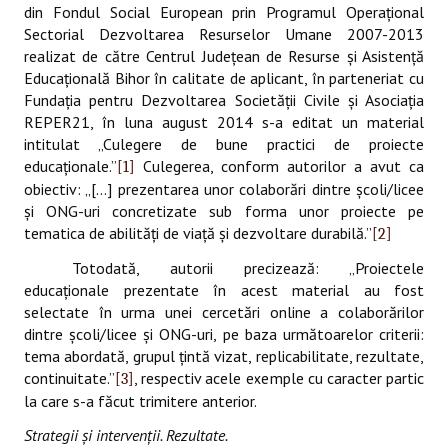
din Fondul Social European prin Programul Operaţional
Sectorial Dezvoltarea Resurselor Umane 2007-2013
realizat de către Centrul Judeţean de Resurse şi Asistenţă
Educaţională Bihor în calitate de aplicant, în parteneriat cu
Fundaţia pentru Dezvoltarea Societăţii Civile şi Asociaţia
REPER21, în luna august 2014 s-a editat un material
intitulat „Culegere de bune practici de proiecte
educaţionale.”
Culegerea, conform autorilor a avut ca
[1]
obiectiv: „[...] prezentarea unor colaborări dintre şcoli/licee
şi ONG-uri concretizate sub forma unor proiecte pe
tematica de abilităţi de viaţă şi dezvoltare durabilă.”
[2]
Totodată, autorii precizează: „Proiectele
educaţionale prezentate în acest material au fost
selectate în urma unei cercetări online a colaborărilor
dintre şcoli/licee şi ONG-uri, pe baza următoarelor criterii:
tema abordată, grupul ţintă vizat, replicabilitate, rezultate,
continuitate.”
, respectiv acele exemple cu caracter partic
[3]
la care s-a făcut trimitere anterior.
Strategii şi intervenţii. Rezultate.