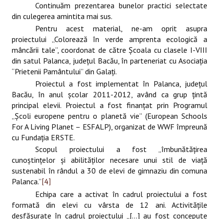
Continuăm prezentarea bunelor practici selectate
din culegerea amintita mai sus.
Pentru acest material, ne-am oprit asupra
proiectului „Colore
az
ă în verde amprenta ecologică a
mâncării tale”, coordonat de către Şcoala cu clasele I-VIII
din satul Palanca, judeţul Bacău, în parteneriat cu Asociaţia
“Prietenii Pamântului” din Galaţi.
Proiectul a fost implementat în Palanca, judeţul
Bacău, în anul şcolar 2011-2012, având ca grup ţintă
principal elevii. Proiectul a fost finanţat prin Programul
„Şcoli europene pentru o planetă vie” (European Schools
For A Living Planet – ESFALP), organizat de WWF împreună
cu Fundaţia ERSTE.
Scopul proiectului a fost „îmbunătăţirea
cunoştinţelor şi abilităţilor necesare unui stil de viaţă
sustenabil în rândul a 30 de elevi de gimnaziu din comuna
Palanca.”
[4]
Echipa care a activat în cadrul proiectului a fost
formată din elevi cu vârsta de 12 ani. Activităţile
desfăşurate în cadrul proiectului „[...] au fost concepute