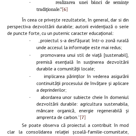
·
realizarea unei bănci de seminţe
tradiţionale.”
[6]
În ceea ce priveşte rezultatele, în general, dar si din
perspectiva dezvoltării durabile; autorii evidenţiază o serie
de puncte forte, cu un puternic caracter educaţional:
„proiectul s-a desfăşurat într-o zonă rurală
·
unde accesul la informaţie este mai redus;
promovarea unui stil de viaţă [sustenabil],
·
premisă esenţială în susţinerea dezvoltării
durabile a comunităţii locale;
implicarea părinţilor în vederea asigurării
·
continuităţii procesului de învăţare şi aplicare
a deprinderilor;
abordarea unor subiecte cheie în domeniul
·
dezvoltării durabile: agricultura sustenabila,
mâncare organică, energie regenerabilă şi
amprenta de carbon.
”
[7]
Se poate observa că proiectul a contribuit în mod
clar la consolidarea relaţiei şcoală-familie-comunitate,