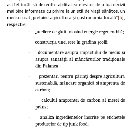
astfel încât să dezvolte abilitatea elevilor de a lua decizii
mai bine informate cu privire la un stil de viaţă sănătos, un
mediu curat, preţuind agricultura şi gastronomia locală”
,
[5]
respectiv:
·
„ateliere de gătit folosind energie regenerabilă;
·
construcţia unei sere în grădina şcolii;
·
documentare asupra impactului de mediu şi
asupra sănătăţii al mâncărurilor tradiţionale
din Palanca;
·
prezentări pentru părinţi despre agricultura
sustenabilă, mâncare organică şi amprenta de
carbon;
·
calculul amprentei de carbon al mesei de
prânz;
·
analiza ingredientelor înscrise pe etichetele
produselor de tip junk food;