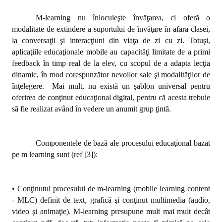
M-learning nu înlocuieşte învăţarea, ci oferă o
modalitate de extindere a suportului de învăţare în afara clasei,
la conversaţii şi interacţiuni din viaţa de zi cu zi. Totuşi,
aplicaţiile educaţionale mobile au capacităţi limitate de a primi
feedback în timp real de la elev, cu scopul de a adapta lecţia
dinamic, în mod corespunzător nevoilor sale şi modalităţilor de
înţelegere.
Mai mult, nu există un şablon universal pentru
oferirea de conţinut educaţional digital, pentru că acesta trebuie
să fie realizat având în vedere un anumit grup ţintă.
Componentele de bază ale procesului educaţional bazat
pe m learning sunt (ref [3]):
• Conţinutul procesului de m-learning (mobile learning content
- MLC) definit de text, grafică şi conţinut multimedia (audio,
video şi animaţie). M-learning presupune mult mai mult decât