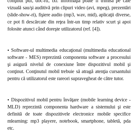
conţinut pdf, doc-rtf, txt: informaţia poate fi trimisă pe cale
vizuală sau/şi auditivă prin clipuri video (avi, mpeg), prezentări
(slide-show-ri), fişiere audio (mp3, wav, mid), aplicaţii diverse,
ce pot fi descărcate din reţea într-un timp relativ scurt şi apoi
folosite atunci când doreşte utilizatorul (ref. [4]).
• Software-ul multimedia educaţional (multimedia educational
software - MES) reprezintă componenta software a procesului
şi asigură nivelul de conexiune între dispozitivul mobil şi
conţinut. Conţinutul mobil trebuie să atragă atenţia cursantului
pentru că utilizatorul este rareori supravegheat de către tutor.
• Dispozitivul mobil pentru învăţare (mobile learning device -
MLD) reprezintă componenta hardware a sistemului şi este
definită de toate dispozitivele electronice mobile specifice
mlearning: mp3 playere, notebook, smartphone, tabletă, pda
etc.