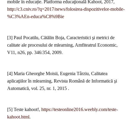
mobile în educație. Platforma educaţională Kahoot, 2017,
http://c3.cniv.ro/?q=2017/news/folosirea-dispozitivelor-mobile-
%C3%AEn-educa%C8%9Bie
[3] Paul Pocatilu, Cătălin Boja, Caracteristici şi metrici de
calitate ale procesului de mlearning, Amfiteatrul Economic,
V11, n26, pp. 346:354, 2009.
[4] Maria Gheorghe Moisii, Eugenia Târziu, Calitatea
aplicaţiilor în mlearning, Revista Română de Informatică şi
Automatică, vol. 25, nr. 1, 2015 .
[5] Teste kahoot!,
https://testeonline2016.weebly.com/teste-
kahoot.html
.