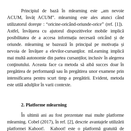
Principiul de bază în mlearning este „am nevoie
ACUM, învăț
ACUM”. mlearning este ales atunci când
utilizatorul doreşte : “oricine-oricând-oriunde-orice” (ref. [1]).
Astfel, învățarea cu ajutorul dispozitivelor mobile implică
posibilitatea de a accesa informația necesară oricând și de
oriunde. mlearning se bazează în principal pe motivația și
nevoia de
învățare a elevilor-cursanţilor. mLearning implică
mai multă autonomie din partea cursanților, inclusiv în alegerea
conţinutului. Aceasta face ca metoda să aibă succes doar în
pregătirea de performanţă sau în pregătirea unor examene prin
intensificarea pentru scurt timp a pregătirii. Evident, metoda
este utilă adulţilor în varii contexte.
2. Platforme mlearning
În ultimii ani au fost prezentate mai multe platforme
mlearning. Cobel (2017), în ref. [2], descrie avantajele utilizării
platformei Kahoot!.
Kahoot! este o platformă gratuită de