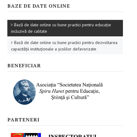
Promovare
BAZE DE DATE ONLINE
RESURSE EDUCAŢIONALE
Bază de date online cu bune practici pentru educație
Pentru educaţie incluzivă
incluzivă de calitate
Pentru management instituțional
Bază de date online cu bune practici pentru dezvoltarea
capacității instituționale a școlilor defavorizate
BUNE PRACTICI
BENEFICIAR
Pentru educație incluzivă
Pentru capacitate instituţională
ACCES BLACKBOARD
FORUM
PARTENERI
CAMPANIE ONLINE