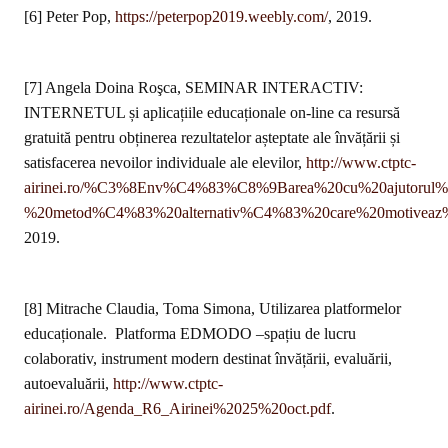
[6] Peter Pop,
https://peterpop2019.weebly.com/
, 2019.
[7] Angela Doina Roşca, SEMINAR INTERACTIV:
INTERNETUL și aplicațiile educaționale on-line ca resursă
gratuită pentru obținerea rezultatelor așteptate ale învățării și
satisfacerea nevoilor individuale ale elevilor,
http://www.ctptc-
airinei.ro/%C3%8Env%C4%83%C8%9Barea%20cu%20ajutorul%20
%20metod%C4%83%20alternativ%C4%83%20care%20motiveaz
2019.
[8] Mitrache Claudia, Toma Simona, Utilizarea platformelor
educaționale.
Platforma EDMODO –spațiu de lucru
colaborativ, instrument modern destinat învățării, evaluării,
autoevaluării,
http://www.ctptc-
airinei.ro/Agenda_R6_Airinei%2025%20oct.pdf
.