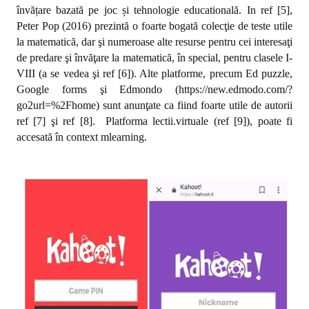
învățare bazată pe joc și tehnologie educatională. In ref [5],
Peter Pop (2016) prezintă o foarte bogată colecţie de teste utile
la matematică, dar şi numeroase alte resurse pentru cei interesaţi
de predare şi învăţare la matematică, în special, pentru clasele I-
VIII (a se vedea şi ref [6]). Alte platforme, precum Ed puzzle,
Google forms şi Edmondo (https://new.edmodo.com/?
go2url=%2Fhome) sunt anunţate ca fiind foarte utile de autorii
ref [7] şi ref [8].
Platforma lectii.virtuale (ref [9]), poate fi
accesată în context mlearning.