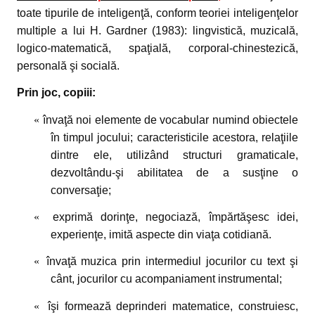
toate tipurile de inteligenţă, conform teoriei inteligenţelor
multiple a lui H. Gardner (1983): lingvistică, muzicală,
logico-matematică, spaţială, corporal-chinestezică,
personală şi socială.
Prin joc, copiii: 
«
învaţă noi elemente de vocabular numind obiectele
în timpul jocului; caracteristicile acestora, relaţiile
dintre ele, utilizând structuri gramaticale,
dezvoltându-şi abilitatea de a susţine o
conversaţie;
«
exprimă dorinţe, negociază, împărtăşesc idei,
experienţe, imită aspecte din viaţa cotidiană. 
«
învaţă muzica prin intermediul jocurilor cu text şi
cânt, jocurilor cu acompaniament instrumental; 
«
îşi formează deprinderi matematice, construiesc,