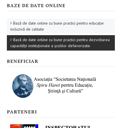
Promovare
BAZE DE DATE ONLINE
RESURSE EDUCAŢIONALE
Bază de date online cu bune practici pentru educație
Pentru educaţie incluzivă
incluzivă de calitate
Pentru management instituțional
Bază de date online cu bune practici pentru dezvoltarea
capacității instituționale a școlilor defavorizate
BUNE PRACTICI
BENEFICIAR
Pentru educație incluzivă
Pentru capacitate instituţională
ACCES BLACKBOARD
FORUM
PARTENERI
CAMPANIE ONLINE