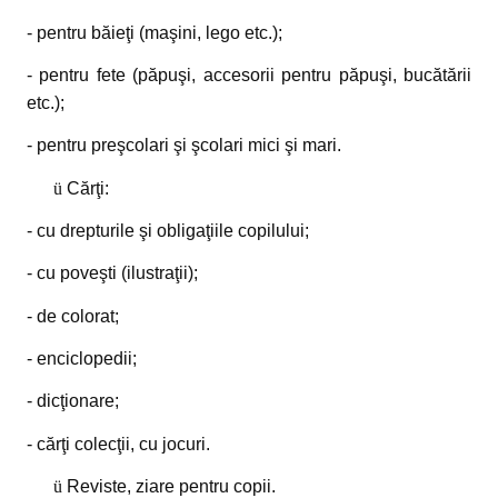
- pentru băieţi (maşini, lego etc.);
- pentru fete (păpuşi, accesorii pentru păpuşi, bucătării
etc.);
- pentru preşcolari şi şcolari mici şi mari.
ü
Cărţi:
- cu drepturile şi obligaţiile copilului;
- cu poveşti (ilustraţii);
- de colorat;
- enciclopedii;
- dicţionare;
- cărţi colecţii, cu jocuri.
ü
Reviste, ziare pentru copii.