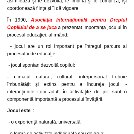
asimilează şi le dezvoltă, le îmbină şi le complică, îşi
coordonează fiinţa şi îi dă vigoare.
În 1990,
Asociaţia Internaţională pentru Dreptul
Copilului de a se juca
a prezentat importanţa jocului în
procesul educaţiei, afirmând:
- jocul are un rol important pe întregul parcurs al
procesului de educaţie;
- jocul spontan dezvoltă copilul;
- climatul natural, cultural, interpersonal trebuie
îmbunătăţit şi extins pentru a încuraja jocul; -
interacţiunile copil-adult în activităţile de joc sunt o
componentă importantă a procesului învăţării.
Jocul este :
- o experienţă naturală, universală;
- o formă de activitate individuală sau de grup;