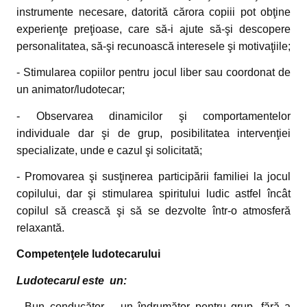
instrumente necesare, datorită cărora copiii pot obţine
experienţe preţioase, care să-i ajute să-şi descopere
personalitatea, să-şi recunoască interesele şi motivaţiile;
- Stimularea copiilor pentru jocul liber sau coordonat de
un animator/ludotecar;
- Observarea dinamicilor şi comportamentelor
individuale dar şi de grup, posibilitatea intervenţiei
specializate, unde e cazul şi solicitată;
- Promovarea şi susţinerea participării familiei la jocul
copilului, dar şi stimularea spiritului ludic astfel încât
copilul să crească şi să se dezvolte într-o atmosferă
relaxantă.
Competenţele ludotecarului
Ludotecarul este un:
- Bun conducător – un îndrumător pentru grup, fără a