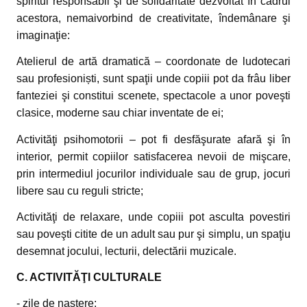
spiritul responsabil şi de solidaritate dezvoltat în cadrul
acestora, nemaivorbind de creativitate, îndemânare şi
imaginaţie:
Atelierul de artă dramatică – coordonate de ludotecari
sau profesioniști, sunt spaţii unde copiii pot da frâu liber
fanteziei şi constitui scenete, spectacole a unor poveşti
clasice, moderne sau chiar inventate de ei;
Activităţi psihomotorii – pot fi desfăşurate afară şi în
interior, permit copiilor satisfacerea nevoii de mişcare,
prin intermediul jocurilor individuale sau de grup, jocuri
libere sau cu reguli stricte;
Activităţi de relaxare, unde copiii pot asculta povestiri
sau poveşti citite de un adult sau pur şi simplu, un spaţiu
desemnat jocului, lecturii, delectării muzicale.
C. ACTIVITĂŢI CULTURALE
- zile de naştere;